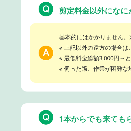
剪定料金以外になに
基本的にはかかりません。
※ 上記以外の遠方の場合
※ 最低料金総額3,000円
※ 伺った際、作業が困難
1本からでも来ても