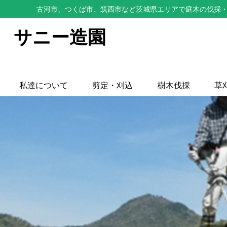
古河市、つくば市、筑西市など茨城県エリアで庭木の伐採・
サニー造園
私達について
剪定・刈込
樹木伐採
草