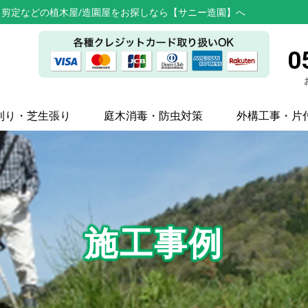
剪定などの植木屋/造園屋をお探しなら【サニー造園】へ
0
刈り・芝生張り
庭木消毒・防虫対策
外構工事・片
施工事例