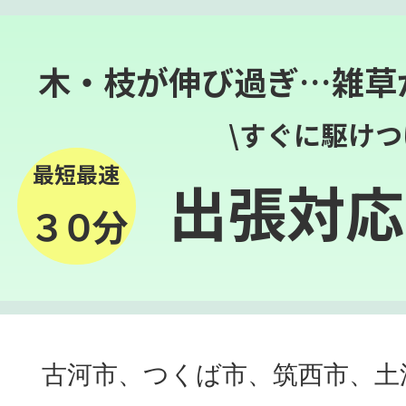
木・枝が伸び過ぎ…雑草
\すぐに駆けつ
最短最速
出張対応
３０分
古河市、つくば市、筑西市、土