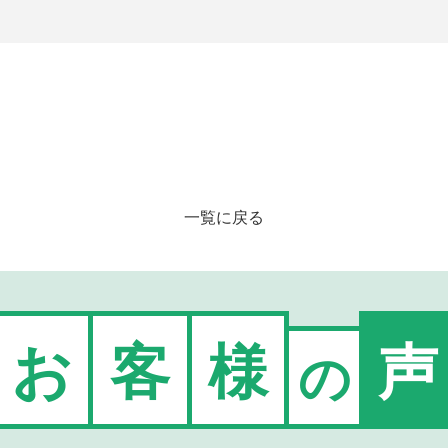
一覧に戻る
お
客
様
声
の