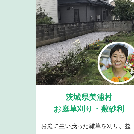
茨城県美浦村
お庭草刈り・敷砂利
お庭に生い茂った雑草を刈り、整