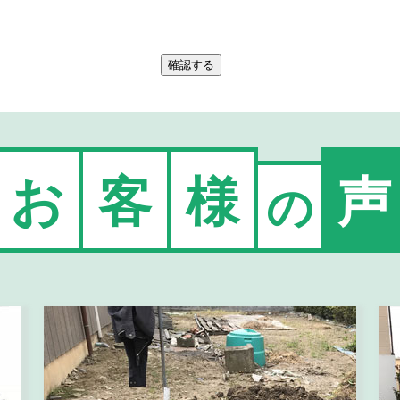
お
客
様
声
の