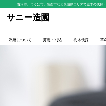
古河市、つくば市、筑西市など茨城県エリアで庭木の伐採・
サニー造園
私達について
剪定・刈込
樹木伐採
草