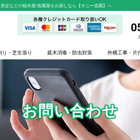
剪定などの植木屋/造園屋をお探しなら【サニー造園】へ
0
刈り・芝生張り
庭木消毒・防虫対策
外構工事・片
お問い合わせ