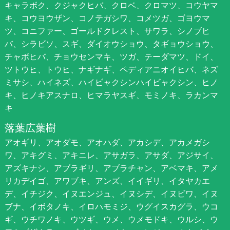
キャラボク、クジャクヒバ、クロベ、クロマツ、コウヤマ
キ、コウヨウザン、コノテガシワ、コメツガ、ゴヨウマ
ツ、コニファー、ゴールドクレスト、サワラ、シノブヒ
バ、シラビソ、スギ、ダイオウショウ、タギョウショウ、
チャボヒバ、チョウセンマキ、ツガ、テーダマツ、ドイ、
ツトウヒ、トウヒ、ナギナギ、ペディアニオイヒバ、ネズ
ミサシ、ハイネズ、ハイビャクシンハイビャクシン、ヒノ
キ、ヒノキアスナロ、ヒマラヤスギ、モミノキ、ラカンマ
キ
落葉広葉樹
アオギリ、アオダモ、アオハダ、アカシデ、アカメガシ
ワ、アキグミ、アキニレ、アサガラ、アサダ、アジサイ、
アズキナシ、アブラギリ、アブラチャン、アベマキ、アメ
リカデイゴ、アワブキ、アンズ、イイギリ、イタヤカエ
デ、イチジク、イヌエンジュ、イヌシデ、イヌビワ、イヌ
ブナ、イボタノキ、イロハモミジ、ウグイスカグラ、ウコ
ギ、ウチワノキ、ウツギ、ウメ、ウメモドキ、ウルシ、ウ