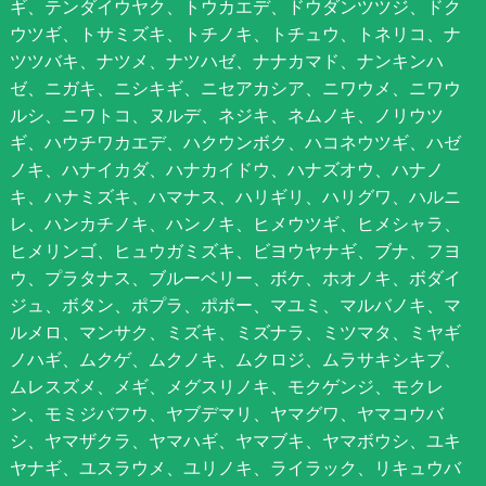
ギ、テンダイウヤク、トウカエデ、ドウダンツツジ、ドク
ウツギ、トサミズキ、トチノキ、トチュウ、トネリコ、ナ
ツツバキ、ナツメ、ナツハゼ、ナナカマド、ナンキンハ
ゼ、ニガキ、ニシキギ、ニセアカシア、ニワウメ、ニワウ
ルシ、ニワトコ、ヌルデ、ネジキ、ネムノキ、ノリウツ
ギ、ハウチワカエデ、ハクウンボク、ハコネウツギ、ハゼ
ノキ、ハナイカダ、ハナカイドウ、ハナズオウ、ハナノ
キ、ハナミズキ、ハマナス、ハリギリ、ハリグワ、ハルニ
レ、ハンカチノキ、ハンノキ、ヒメウツギ、ヒメシャラ、
ヒメリンゴ、ヒュウガミズキ、ビヨウヤナギ、ブナ、フヨ
ウ、プラタナス、ブルーベリー、ボケ、ホオノキ、ボダイ
ジュ、ボタン、ポプラ、ポポー、マユミ、マルバノキ、マ
ルメロ、マンサク、ミズキ、ミズナラ、ミツマタ、ミヤギ
ノハギ、ムクゲ、ムクノキ、ムクロジ、ムラサキシキブ、
ムレスズメ、メギ、メグスリノキ、モクゲンジ、モクレ
ン、モミジバフウ、ヤブデマリ、ヤマグワ、ヤマコウバ
シ、ヤマザクラ、ヤマハギ、ヤマブキ、ヤマボウシ、ユキ
ヤナギ、ユスラウメ、ユリノキ、ライラック、リキュウバ