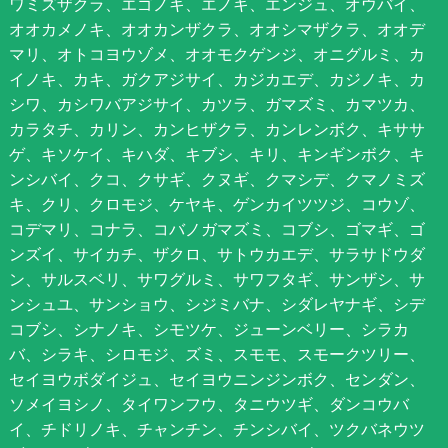
ワミズザクラ、エゴノキ、エノキ、エンジュ、オウバイ、
オオカメノキ、オオカンザクラ、オオシマザクラ、オオデ
マリ、オトコヨウゾメ、オオモクゲンジ、オニグルミ、カ
イノキ、カキ、ガクアジサイ、カジカエデ、カジノキ、カ
シワ、カシワバアジサイ、カツラ、ガマズミ、カマツカ、
カラタチ、カリン、カンヒザクラ、カンレンボク、キササ
ゲ、キソケイ、キハダ、キブシ、キリ、キンギンボク、キ
ンシバイ、クコ、クサギ、クヌギ、クマシデ、クマノミズ
キ、クリ、クロモジ、ケヤキ、ゲンカイツツジ、コウゾ、
コデマリ、コナラ、コバノガマズミ、コブシ、ゴマギ、ゴ
ンズイ、サイカチ、ザクロ、サトウカエデ、サラサドウダ
ン、サルスベリ、サワグルミ、サワフタギ、サンザシ、サ
ンシュユ、サンショウ、シジミバナ、シダレヤナギ、シデ
コブシ、シナノキ、シモツケ、ジューンベリー、シラカ
バ、シラキ、シロモジ、ズミ、スモモ、スモークツリー、
セイヨウボダイジュ、セイヨウニンジンボク、センダン、
ソメイヨシノ、タイワンフウ、タニウツギ、ダンコウバ
イ、チドリノキ、チャンチン、チンシバイ、ツクバネウツ