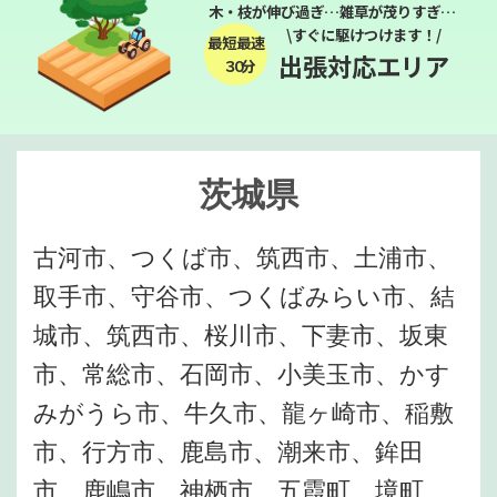
木・枝が伸び過ぎ…雑草が茂りすぎ…
\すぐに駆けつけます！/
最短最速
出張対応エリア
３０分
茨城県
古河市、つくば市、筑西市、土浦市、
取手市、守谷市、つくばみらい市、結
城市、筑西市、桜川市、下妻市、坂東
市、常総市、石岡市、小美玉市、かす
みがうら市、牛久市、龍ヶ崎市、稲敷
市、行方市、鹿島市、潮来市、鉾田
市、鹿嶋市、神栖市、五霞町、境町、