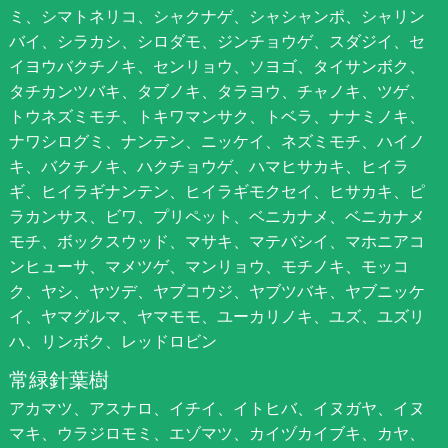
ミ、シマトネリコ、シャクナゲ、シャシャンポ、シャリン
バイ、シラカシ、シロダモ、ジンチョウゲ、スダジイ、セ
イヨウバクチノキ、センリョウ、ソヨゴ、タイサンボク、
タチカンツバキ、タブノキ、タラヨウ、チャノキ、ツゲ、
トウネズミモチ、トキワマンサク、トベラ、ナナミノキ、
ナワシログミ、ナンテン、ニッケイ、ネズミモチ、ハイノ
キ、バクチノキ、ハクチョウゲ、ハマヒサカキ、ヒイラ
ギ、ヒイラギナンテン、ヒイラギモクセイ、ヒサカキ、ピ
ラカンサス、ビワ、プリペット、ベニカナメ、ベニカナメ
モチ、ボックスウッド、マサキ、マテバシイ、マホニアコ
ンヒューサ、マメツゲ、マンリョウ、モチノキ、モッコ
ク、ヤシ、ヤツデ、ヤブコウジ、ヤブツバキ、ヤブニッケ
イ、ヤマグルマ、ヤマモモ、ユーカリノキ、ユズ、ユズリ
ハ、リンボク、レッドロビン
常緑針葉樹
アカマツ、アスナロ、イチイ、イトヒバ、イヌガヤ、イヌ
マキ、ウラジロモミ、エゾマツ、カイヅカイブキ、カヤ、