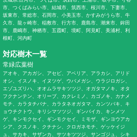
市、つくばみらい市、結城市、筑西市、桜川市、下妻市、
坂東市、常総市、石岡市、小美玉市、かすみがうら市、牛
久市、龍ヶ崎市、稲敷市、行方市、鹿島市、潮来市、鉾田
市、鹿嶋市、神栖市、五霞町、境町、阿見町、美浦村、利
根町、河内町
対応樹木一覧
常緑広葉樹
アオキ、アカガシ、アセビ、アベリア、アラカシ、アリド
オシ、イスノキ、イヌツゲ、ウバメガシ、ウラジロガシ、
エゾユズリハ、オオムラサキツツジ、オガタマノキ、オタ
フクナンテン、オリーブ、カクレミノ、カゴノキ、カナメ
モチ、カラタチバナ、カラタネオガタマ、カンツバキ、キ
ョウチクトウ、キリシマツツジ、ギンバイカ、キンメツ
ゲ、キンモクセイ、ギンモクセイ、ミモザ、ギンヨウアカ
シア、クスノキ、クチナシ、クロガネモチ、ゲッケイジ
ュ、サカキ、サザンカ、サツキツツジ、サンゴジュ、シキ