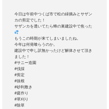
今日は午前中つくば市で松の緑摘みとサザン
カの剪定でした！
サザンカを透いてたら蜂の巣建設中で焦った
もうこの時期が来てしまいましたね。
今年は何発喰らうのか。
建設中で申し訳無かったけど解体させて頂き
ました！
#サニー造園
#伐採
#剪定
#抜根
#砂利敷き
#庭作り
#草刈り
#除草