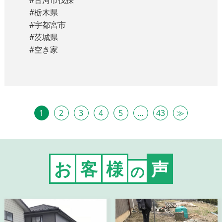
#古河市伐採
#栃木県
#宇都宮市
#茨城県
#空き家
1
2
3
4
5
…
43
≫
お
客
様
声
の