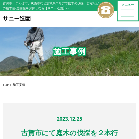
古河市、つくば市、筑西市など茨城県エリアで庭木の伐採・剪定など
メニュー
の植木屋/造園屋をお探しなら【サニー造園】へ
toggle
naviga
サニー造園
施工事例
TOP
>
施工実績
2023.12.25
古賀市にて庭木の伐採を２本行