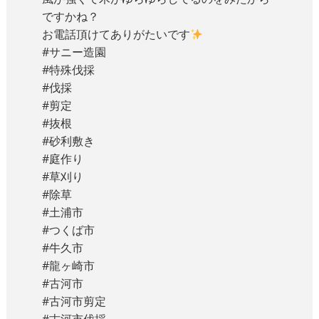
ですかね？
お電話頂けてありがたいです
#サニー造園
#特殊伐採
#伐採
#剪定
#抜根
#砂利敷き
#庭作り
#草刈り
#除草
#土浦市
#つくば市
#牛久市
#龍ヶ崎市
#古河市
#古河市剪定