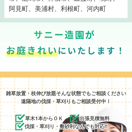
阿見町、美浦村、利根町、河内町
サニー造園が
お庭きれい
にいたします！
雑草放置・枝伸び放題そんな状態でもご相談ください
遠隔地の伐採・草刈りもご相談受付中！
草木1本からＯＫ
出張見積無料
伐採・草刈り・敷砂利なんでも対応!!