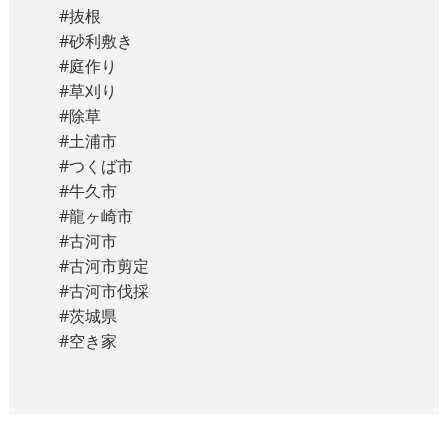
#抜根
#砂利敷き
#庭作り
#草刈り
#除草
#土浦市
#つくば市
#牛久市
#龍ヶ崎市
#古河市
#古河市剪定
#古河市伐採
#茨城県
#空き家