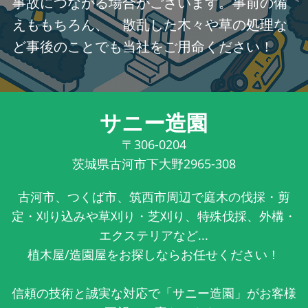
事故につながる場合がございます。事前の備
えももちろん、 散乱した木々や草の処理な
ど事後のことでも当社をご用命ください！
サニー造園
〒306-0204
茨城県古河市下大野2965-308
古河市、つくば市、筑西市周辺で庭木の伐採・剪
定・刈り込みや草刈り・芝刈り、特殊伐採、外構・
エクステリアなど...
植木屋/造園屋をお探しならお任せください！
信頼の技術と誠実な対応で「サニー造園」がお客様