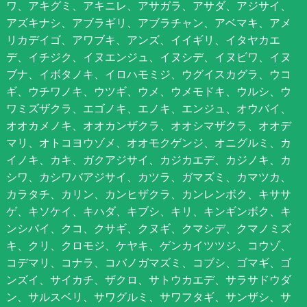
ワ、アキグミ、アキニレ、アサガラ、アサダ、アジサイ、
アズキナシ、アブラギリ、アブラチャン、アベマキ、アメ
リカデイゴ、アワブキ、アンズ、イイギリ、イタヤカエ
デ、イチジク、イヌエンジュ、イヌシデ、イヌビワ、イヌ
ブナ、イボタノキ、イロハモミジ、ウグイスカグラ、ウコ
ギ、ウチワノキ、ウツギ、ウメ、ウメモドキ、ウルシ、ウ
ワミズザクラ、エゴノキ、エノキ、エンジュ、オウバイ、
オオカメノキ、オオカンザクラ、オオシマザクラ、オオデ
マリ、オトコヨウゾメ、オオモクゲンジ、オニグルミ、カ
イノキ、カキ、ガクアジサイ、カジカエデ、カジノキ、カ
シワ、カシワバアジサイ、カツラ、ガマズミ、カマツカ、
カラタチ、カリン、カンヒザクラ、カンレンボク、キササ
ゲ、キソケイ、キハダ、キブシ、キリ、キンギンボク、キ
ンシバイ、クコ、クサギ、クヌギ、クマシデ、クマノミズ
キ、クリ、クロモジ、ケヤキ、ゲンカイツツジ、コウゾ、
コデマリ、コナラ、コバノガマズミ、コブシ、ゴマギ、ゴ
ンズイ、サイカチ、ザクロ、サトウカエデ、サラサドウダ
ン、サルスベリ、サワグルミ、サワフタギ、サンザシ、サ