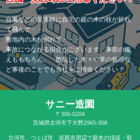
台風などの災害時に自宅の庭の木の枝が折れ
て飛んで・・・
敷地内の木が倒れて・・・
事故につながる場合がございます。事前の備
えももちろん、 散乱した木々や草の処理な
ど事後のことでも当社をご用命ください！
サニー造園
〒306-0204
茨城県古河市下大野2965-308
古河市、つくば市、筑西市周辺で庭木の伐採・剪