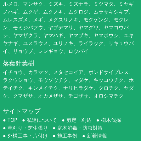
ルメロ、マンサク、ミズキ、ミズナラ、ミツマタ、ミヤギ
ノハギ、ムクゲ、ムクノキ、ムクロジ、ムラサキシキブ、
ムレスズメ、メギ、メグスリノキ、モクゲンジ、モクレ
ン、モミジバフウ、ヤブデマリ、ヤマグワ、ヤマコウバ
シ、ヤマザクラ、ヤマハギ、ヤマブキ、ヤマボウシ、ユキ
ヤナギ、ユスラウメ、ユリノキ、ライラック、リキュウバ
イ、リョウブ、レンギョウ、ロウバイ
落葉針葉樹
イチョウ、カラマツ、メタセコイア、ポンドサイプレス、
ラクウショウ、モウソウチク、マダケ、キッコウチク、ホ
テイチク、キンメイチク、ナリヒラダケ、クロチク、ヤダ
ケ、クマザサ、オカメザサ、チゴザサ、オロシマチク
サイトマップ
TOP
私達について
剪定・刈込
樹木伐採
草刈り・芝生張り
庭木消毒・防虫対策
外構工事・片付け
施工事例
新着情報