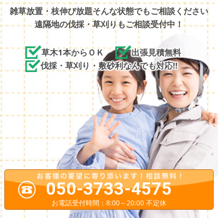
雑草放置・枝伸び放題そんな状態でもご相談ください
遠隔地の伐採・草刈りもご相談受付中！
草木1本からＯＫ
出張見積無料
伐採・草刈り・敷砂利なんでも対応!!
050-3733-4575
お電話受付時間：8:00～20:00 不定休