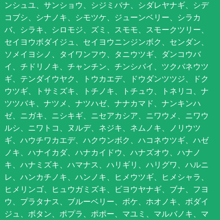
ンシュユ、サンショウ、シジミバナ、シダレヤナギ、シデ
コブシ、シナノキ、シモツケ、ジューンベリー、シラカ
バ、シラキ、シロモジ、ズミ、スモモ、スモークツリー、
セイヨウボダイジュ、セイヨウニンジンボク、センダン、
ソメイヨシノ、タイワンフウ、タニウツギ、ダンコウバ
イ、チドリノキ、チャンチン、チンシバイ、ツクバネウツ
ギ、テンダイウヤク、トウカエデ、ドウダンツツジ、ドク
ウツギ、トサミズキ、トチノキ、トチュウ、トネリコ、ナ
ツツバキ、ナツメ、ナツハゼ、ナナカマド、ナンキンハ
ゼ、ニガキ、ニシキギ、ニセアカシア、ニワウメ、ニワウ
ルシ、ニワトコ、ヌルデ、ネジキ、ネムノキ、ノリウツ
ギ、ハウチワカエデ、ハクウンボク、ハコネウツギ、ハゼ
ノキ、ハナイカダ、ハナカイドウ、ハナズオウ、ハナノ
キ、ハナミズキ、ハマナス、ハリギリ、ハリグワ、ハルニ
レ、ハンカチノキ、ハンノキ、ヒメウツギ、ヒメシャラ、
ヒメリンゴ、ヒュウガミズキ、ビヨウヤナギ、ブナ、フヨ
ウ、プラタナス、ブルーベリー、ボケ、ホオノキ、ボダイ
ジュ、ボタン、ポプラ、ポポー、マユミ、マルバノキ、マ