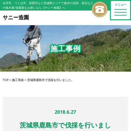
古河市、つくば市、筑西市など茨城県エリアで庭木の伐採・剪定など
メニュー
の植木屋/造園屋をお探しなら【サニー造園】へ
toggle
naviga
サニー造園
施工事例
TOP
>
施工実績
>
茨城県鹿島市で伐採を行いました。
2018.6.27
茨城県鹿島市で伐採を行いまし