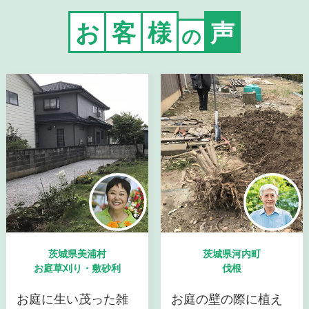
お
客
様
声
の
茨城県美浦村
茨城県河内町
お庭草刈り・敷砂利
伐根
お庭に生い茂った雑
お庭の壁の際に植え