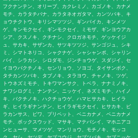
フクナンテン、オリーブ、カクレミノ、カゴノキ、カナメ
モチ、カラタチバナ、カラタネオガタマ、カンツバキ、キ
ョウチクトウ、キリシマツツジ、ギンバイカ、キンメツ
ゲ、キンモクセイ、ギンモクセイ、ミモザ、ギンヨウアカ
シア、クスノキ、クチナシ、クロガネモチ、ゲッケイジ
ュ、サカキ、サザンカ、サツキツツジ、サンゴジュ、シキ
ミ、シマトネリコ、シャクナゲ、シャシャンポ、シャリン
バイ、シラカシ、シロダモ、ジンチョウゲ、スダジイ、セ
イヨウバクチノキ、センリョウ、ソヨゴ、タイサンボク、
タチカンツバキ、タブノキ、タラヨウ、チャノキ、ツゲ、
トウネズミモチ、トキワマンサク、トベラ、ナナミノキ、
ナワシログミ、ナンテン、ニッケイ、ネズミモチ、ハイノ
キ、バクチノキ、ハクチョウゲ、ハマヒサカキ、ヒイラ
ギ、ヒイラギナンテン、ヒイラギモクセイ、ヒサカキ、ピ
ラカンサス、ビワ、プリペット、ベニカナメ、ベニカナメ
モチ、ボックスウッド、マサキ、マテバシイ、マホニアコ
ンヒューサ、マメツゲ、マンリョウ、モチノキ、モッコ
ク、ヤシ、ヤツデ、ヤブコウジ、ヤブツバキ、ヤブニッケ