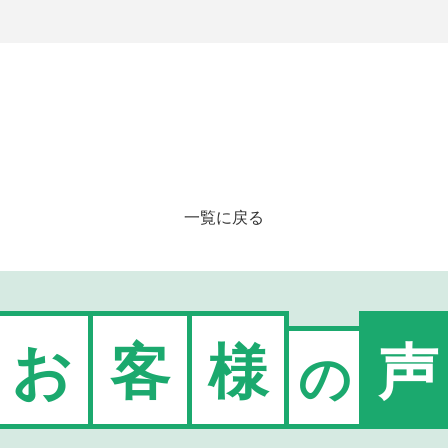
一覧に戻る
お
客
様
声
の