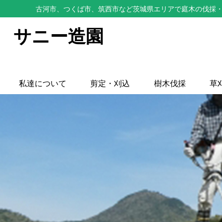
古河市、つくば市、筑西市など茨城県エリアで庭木の伐採・
サニー造園
私達について
剪定・刈込
樹木伐採
草