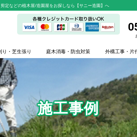
剪定などの植木屋/造園屋をお探しなら【サニー造園】へ
0
刈り・芝生張り
庭木消毒・防虫対策
外構工事・片
施工事例