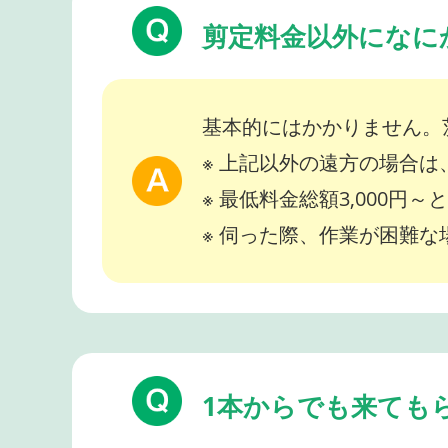
剪定料金以外になに
基本的にはかかりません。
※ 上記以外の遠方の場合
※ 最低料金総額3,000円
※ 伺った際、作業が困難
1本からでも来ても