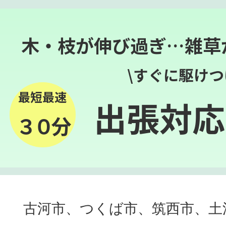
木・枝が伸び過ぎ…雑草
\すぐに駆けつ
最短最速
出張対応
３０分
古河市、つくば市、筑西市、土