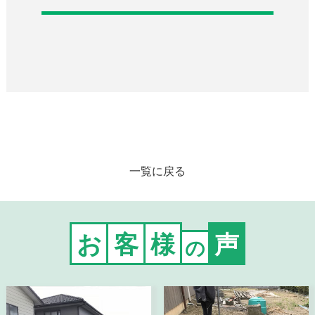
一覧に戻る
お
客
様
声
の