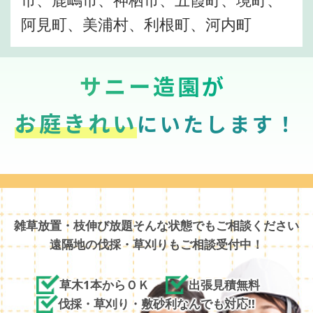
阿見町、美浦村、利根町、河内町
サニー造園が
お庭きれい
にいたします！
雑草放置・枝伸び放題そんな状態でもご相談ください
遠隔地の伐採・草刈りもご相談受付中！
草木1本からＯＫ
出張見積無料
伐採・草刈り・敷砂利なんでも対応!!