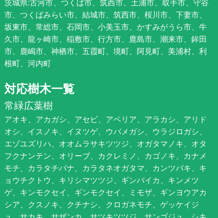
茨城県:古河市、つくば市、筑西市、土浦市、取手市、守谷
市、つくばみらい市、結城市、筑西市、桜川市、下妻市、
坂東市、常総市、石岡市、小美玉市、かすみがうら市、牛
久市、龍ヶ崎市、稲敷市、行方市、鹿島市、潮来市、鉾田
市、鹿嶋市、神栖市、五霞町、境町、阿見町、美浦村、利
根町、河内町
対応樹木一覧
常緑広葉樹
アオキ、アカガシ、アセビ、アベリア、アラカシ、アリド
オシ、イスノキ、イヌツゲ、ウバメガシ、ウラジロガシ、
エゾユズリハ、オオムラサキツツジ、オガタマノキ、オタ
フクナンテン、オリーブ、カクレミノ、カゴノキ、カナメ
モチ、カラタチバナ、カラタネオガタマ、カンツバキ、キ
ョウチクトウ、キリシマツツジ、ギンバイカ、キンメツ
ゲ、キンモクセイ、ギンモクセイ、ミモザ、ギンヨウアカ
シア、クスノキ、クチナシ、クロガネモチ、ゲッケイジ
ュ、サカキ、サザンカ、サツキツツジ、サンゴジュ、シキ