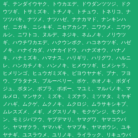
ギ、テンダイウヤク、トウカエデ、ドウダンツツジ、ドク
ウツギ、トサミズキ、トチノキ、トチュウ、トネリコ、ナ
ツツバキ、ナツメ、ナツハゼ、ナナカマド、ナンキンハ
ゼ、ニガキ、ニシキギ、ニセアカシア、ニワウメ、ニワウ
ルシ、ニワトコ、ヌルデ、ネジキ、ネムノキ、ノリウツ
ギ、ハウチワカエデ、ハクウンボク、ハコネウツギ、ハゼ
ノキ、ハナイカダ、ハナカイドウ、ハナズオウ、ハナノ
キ、ハナミズキ、ハマナス、ハリギリ、ハリグワ、ハルニ
レ、ハンカチノキ、ハンノキ、ヒメウツギ、ヒメシャラ、
ヒメリンゴ、ヒュウガミズキ、ビヨウヤナギ、ブナ、フヨ
ウ、プラタナス、ブルーベリー、ボケ、ホオノキ、ボダイ
ジュ、ボタン、ポプラ、ポポー、マユミ、マルバノキ、マ
ルメロ、マンサク、ミズキ、ミズナラ、ミツマタ、ミヤギ
ノハギ、ムクゲ、ムクノキ、ムクロジ、ムラサキシキブ、
ムレスズメ、メギ、メグスリノキ、モクゲンジ、モクレ
ン、モミジバフウ、ヤブデマリ、ヤマグワ、ヤマコウバ
シ、ヤマザクラ、ヤマハギ、ヤマブキ、ヤマボウシ、ユキ
ヤナギ、ユスラウメ、ユリノキ、ライラック、リキュウバ