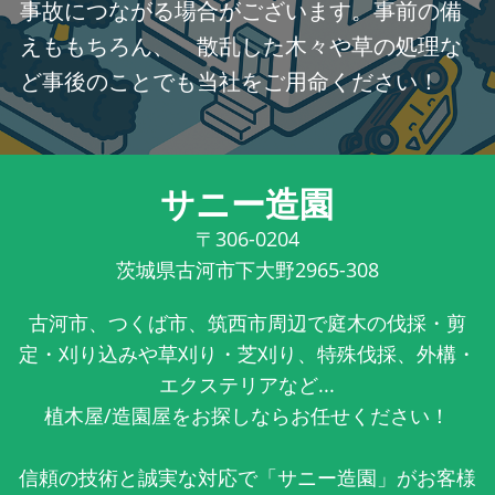
事故につながる場合がございます。事前の備
えももちろん、 散乱した木々や草の処理な
ど事後のことでも当社をご用命ください！
サニー造園
〒306-0204
茨城県古河市下大野2965-308
古河市、つくば市、筑西市周辺で庭木の伐採・剪
定・刈り込みや草刈り・芝刈り、特殊伐採、外構・
エクステリアなど...
植木屋/造園屋をお探しならお任せください！
信頼の技術と誠実な対応で「サニー造園」がお客様