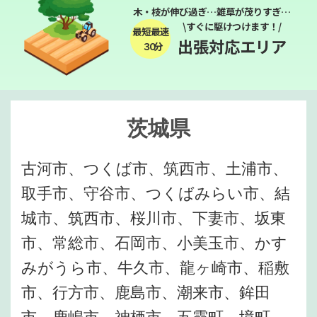
木・枝が伸び過ぎ…雑草が茂りすぎ…
\すぐに駆けつけます！/
最短最速
出張対応エリア
３０分
茨城県
古河市、つくば市、筑西市、土浦市、
取手市、守谷市、つくばみらい市、結
城市、筑西市、桜川市、下妻市、坂東
市、常総市、石岡市、小美玉市、かす
みがうら市、牛久市、龍ヶ崎市、稲敷
市、行方市、鹿島市、潮来市、鉾田
市、鹿嶋市、神栖市、五霞町、境町、