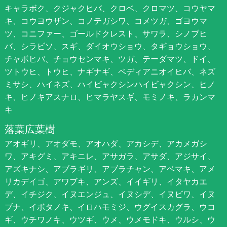
キャラボク、クジャクヒバ、クロベ、クロマツ、コウヤマ
キ、コウヨウザン、コノテガシワ、コメツガ、ゴヨウマ
ツ、コニファー、ゴールドクレスト、サワラ、シノブヒ
バ、シラビソ、スギ、ダイオウショウ、タギョウショウ、
チャボヒバ、チョウセンマキ、ツガ、テーダマツ、ドイ、
ツトウヒ、トウヒ、ナギナギ、ペディアニオイヒバ、ネズ
ミサシ、ハイネズ、ハイビャクシンハイビャクシン、ヒノ
キ、ヒノキアスナロ、ヒマラヤスギ、モミノキ、ラカンマ
キ
落葉広葉樹
アオギリ、アオダモ、アオハダ、アカシデ、アカメガシ
ワ、アキグミ、アキニレ、アサガラ、アサダ、アジサイ、
アズキナシ、アブラギリ、アブラチャン、アベマキ、アメ
リカデイゴ、アワブキ、アンズ、イイギリ、イタヤカエ
デ、イチジク、イヌエンジュ、イヌシデ、イヌビワ、イヌ
ブナ、イボタノキ、イロハモミジ、ウグイスカグラ、ウコ
ギ、ウチワノキ、ウツギ、ウメ、ウメモドキ、ウルシ、ウ