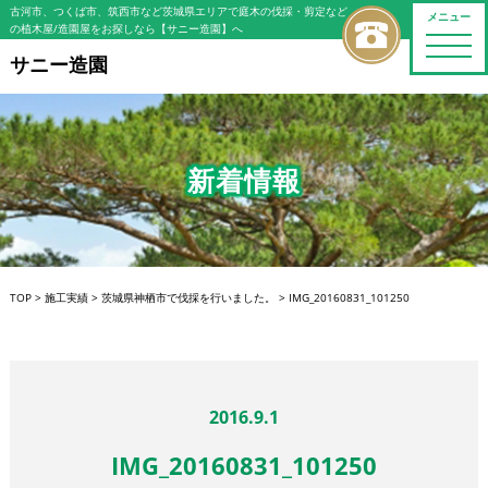
古河市、つくば市、筑西市など茨城県エリアで庭木の伐採・剪定など
メニュー
の植木屋/造園屋をお探しなら【サニー造園】へ
toggle
naviga
サニー造園
新着情報
TOP
>
施工実績
>
茨城県神栖市で伐採を行いました。
>
IMG_20160831_101250
2016.9.1
IMG_20160831_101250