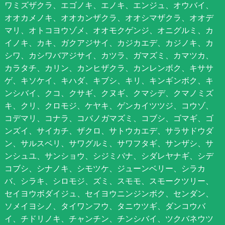
ワミズザクラ、エゴノキ、エノキ、エンジュ、オウバイ、
オオカメノキ、オオカンザクラ、オオシマザクラ、オオデ
マリ、オトコヨウゾメ、オオモクゲンジ、オニグルミ、カ
イノキ、カキ、ガクアジサイ、カジカエデ、カジノキ、カ
シワ、カシワバアジサイ、カツラ、ガマズミ、カマツカ、
カラタチ、カリン、カンヒザクラ、カンレンボク、キササ
ゲ、キソケイ、キハダ、キブシ、キリ、キンギンボク、キ
ンシバイ、クコ、クサギ、クヌギ、クマシデ、クマノミズ
キ、クリ、クロモジ、ケヤキ、ゲンカイツツジ、コウゾ、
コデマリ、コナラ、コバノガマズミ、コブシ、ゴマギ、ゴ
ンズイ、サイカチ、ザクロ、サトウカエデ、サラサドウダ
ン、サルスベリ、サワグルミ、サワフタギ、サンザシ、サ
ンシュユ、サンショウ、シジミバナ、シダレヤナギ、シデ
コブシ、シナノキ、シモツケ、ジューンベリー、シラカ
バ、シラキ、シロモジ、ズミ、スモモ、スモークツリー、
セイヨウボダイジュ、セイヨウニンジンボク、センダン、
ソメイヨシノ、タイワンフウ、タニウツギ、ダンコウバ
イ、チドリノキ、チャンチン、チンシバイ、ツクバネウツ