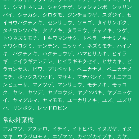
ミ、シマトネリコ、シャクナゲ、シャシャンポ、シャリン
バイ、シラカシ、シロダモ、ジンチョウゲ、スダジイ、セ
イヨウバクチノキ、センリョウ、ソヨゴ、タイサンボク、
タチカンツバキ、タブノキ、タラヨウ、チャノキ、ツゲ、
トウネズミモチ、トキワマンサク、トベラ、ナナミノキ、
ナワシログミ、ナンテン、ニッケイ、ネズミモチ、ハイノ
キ、バクチノキ、ハクチョウゲ、ハマヒサカキ、ヒイラ
ギ、ヒイラギナンテン、ヒイラギモクセイ、ヒサカキ、ピ
ラカンサス、ビワ、プリペット、ベニカナメ、ベニカナメ
モチ、ボックスウッド、マサキ、マテバシイ、マホニアコ
ンヒューサ、マメツゲ、マンリョウ、モチノキ、モッコ
ク、ヤシ、ヤツデ、ヤブコウジ、ヤブツバキ、ヤブニッケ
イ、ヤマグルマ、ヤマモモ、ユーカリノキ、ユズ、ユズリ
ハ、リンボク、レッドロビン
常緑針葉樹
アカマツ、アスナロ、イチイ、イトヒバ、イヌガヤ、イヌ
マキ、ウラジロモミ、エゾマツ、カイヅカイブキ、カヤ、