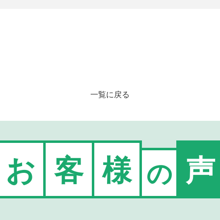
一覧に戻る
お
客
様
声
の