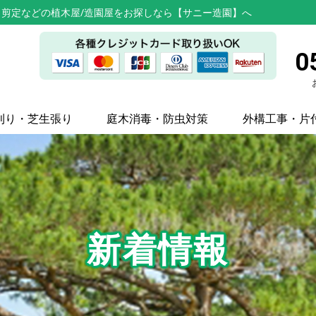
剪定などの植木屋/造園屋をお探しなら【サニー造園】へ
0
刈り・芝生張り
庭木消毒・防虫対策
外構工事・片
新着情報