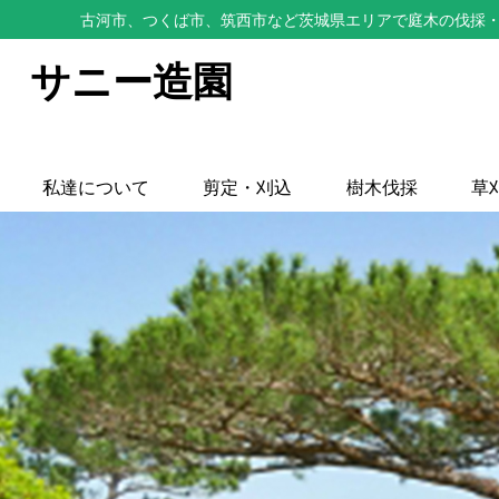
古河市、つくば市、筑西市など茨城県エリアで庭木の伐採・
サニー造園
私達について
剪定・刈込
樹木伐採
草