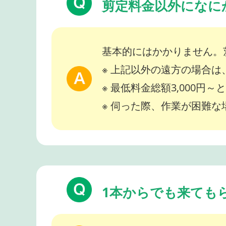
剪定料金以外になに
基本的にはかかりません。
※ 上記以外の遠方の場合
※ 最低料金総額3,000円
※ 伺った際、作業が困難
1本からでも来ても