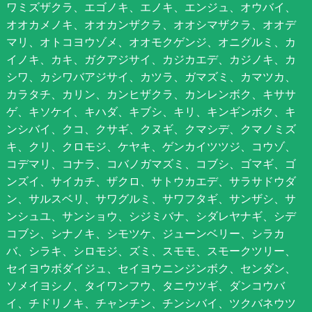
ワミズザクラ、エゴノキ、エノキ、エンジュ、オウバイ、
オオカメノキ、オオカンザクラ、オオシマザクラ、オオデ
マリ、オトコヨウゾメ、オオモクゲンジ、オニグルミ、カ
イノキ、カキ、ガクアジサイ、カジカエデ、カジノキ、カ
シワ、カシワバアジサイ、カツラ、ガマズミ、カマツカ、
カラタチ、カリン、カンヒザクラ、カンレンボク、キササ
ゲ、キソケイ、キハダ、キブシ、キリ、キンギンボク、キ
ンシバイ、クコ、クサギ、クヌギ、クマシデ、クマノミズ
キ、クリ、クロモジ、ケヤキ、ゲンカイツツジ、コウゾ、
コデマリ、コナラ、コバノガマズミ、コブシ、ゴマギ、ゴ
ンズイ、サイカチ、ザクロ、サトウカエデ、サラサドウダ
ン、サルスベリ、サワグルミ、サワフタギ、サンザシ、サ
ンシュユ、サンショウ、シジミバナ、シダレヤナギ、シデ
コブシ、シナノキ、シモツケ、ジューンベリー、シラカ
バ、シラキ、シロモジ、ズミ、スモモ、スモークツリー、
セイヨウボダイジュ、セイヨウニンジンボク、センダン、
ソメイヨシノ、タイワンフウ、タニウツギ、ダンコウバ
イ、チドリノキ、チャンチン、チンシバイ、ツクバネウツ