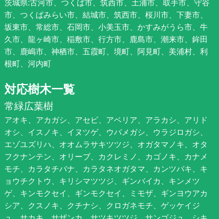
茨城県:古河市、つくば市、筑西市、土浦市、取手市、守谷
市、つくばみらい市、結城市、筑西市、桜川市、下妻市、
坂東市、常総市、石岡市、小美玉市、かすみがうら市、牛
久市、龍ヶ崎市、稲敷市、行方市、鹿島市、潮来市、鉾田
市、鹿嶋市、神栖市、五霞町、境町、阿見町、美浦村、利
根町、河内町
対応樹木一覧
常緑広葉樹
アオキ、アカガシ、アセビ、アベリア、アラカシ、アリド
オシ、イスノキ、イヌツゲ、ウバメガシ、ウラジロガシ、
エゾユズリハ、オオムラサキツツジ、オガタマノキ、オタ
フクナンテン、オリーブ、カクレミノ、カゴノキ、カナメ
モチ、カラタチバナ、カラタネオガタマ、カンツバキ、キ
ョウチクトウ、キリシマツツジ、ギンバイカ、キンメツ
ゲ、キンモクセイ、ギンモクセイ、ミモザ、ギンヨウアカ
シア、クスノキ、クチナシ、クロガネモチ、ゲッケイジ
ュ、サカキ、サザンカ、サツキツツジ、サンゴジュ、シキ