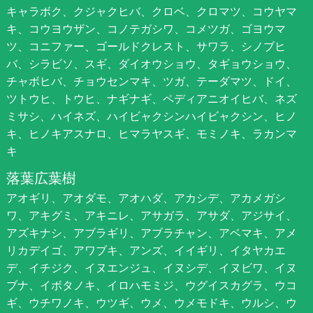
キャラボク、クジャクヒバ、クロベ、クロマツ、コウヤマ
キ、コウヨウザン、コノテガシワ、コメツガ、ゴヨウマ
ツ、コニファー、ゴールドクレスト、サワラ、シノブヒ
バ、シラビソ、スギ、ダイオウショウ、タギョウショウ、
チャボヒバ、チョウセンマキ、ツガ、テーダマツ、ドイ、
ツトウヒ、トウヒ、ナギナギ、ペディアニオイヒバ、ネズ
ミサシ、ハイネズ、ハイビャクシンハイビャクシン、ヒノ
キ、ヒノキアスナロ、ヒマラヤスギ、モミノキ、ラカンマ
キ
落葉広葉樹
アオギリ、アオダモ、アオハダ、アカシデ、アカメガシ
ワ、アキグミ、アキニレ、アサガラ、アサダ、アジサイ、
アズキナシ、アブラギリ、アブラチャン、アベマキ、アメ
リカデイゴ、アワブキ、アンズ、イイギリ、イタヤカエ
デ、イチジク、イヌエンジュ、イヌシデ、イヌビワ、イヌ
ブナ、イボタノキ、イロハモミジ、ウグイスカグラ、ウコ
ギ、ウチワノキ、ウツギ、ウメ、ウメモドキ、ウルシ、ウ