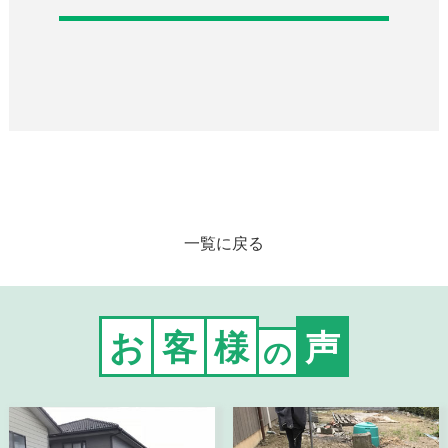
一覧に戻る
お
客
様
声
の