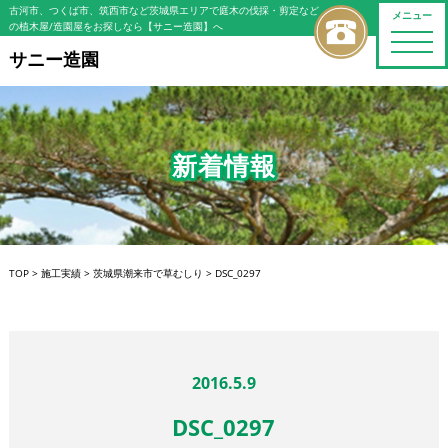
古河市、つくば市、筑西市など茨城県エリアで庭木の伐採・剪定など
メニュー
の植木屋/造園屋をお探しなら【サニー造園】へ
toggle
naviga
サニー造園
新着情報
TOP
>
施工実績
>
茨城県潮来市で草むしり
>
DSC_0297
2016.5.9
DSC_0297