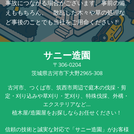
事故につながる場合がございます。事前の備
えももちろん、 散乱した木々や草の処理な
ど事後のことでも当社をご用命ください！
サニー造園
〒306-0204
茨城県古河市下大野2965-308
古河市、つくば市、筑西市周辺で庭木の伐採・剪
定・刈り込みや草刈り・芝刈り、特殊伐採、外構・
エクステリアなど...
植木屋/造園屋をお探しならお任せください！
信頼の技術と誠実な対応で「サニー造園」がお客様