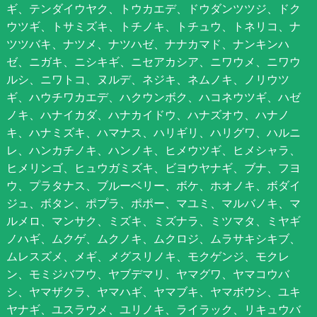
ギ、テンダイウヤク、トウカエデ、ドウダンツツジ、ドク
ウツギ、トサミズキ、トチノキ、トチュウ、トネリコ、ナ
ツツバキ、ナツメ、ナツハゼ、ナナカマド、ナンキンハ
ゼ、ニガキ、ニシキギ、ニセアカシア、ニワウメ、ニワウ
ルシ、ニワトコ、ヌルデ、ネジキ、ネムノキ、ノリウツ
ギ、ハウチワカエデ、ハクウンボク、ハコネウツギ、ハゼ
ノキ、ハナイカダ、ハナカイドウ、ハナズオウ、ハナノ
キ、ハナミズキ、ハマナス、ハリギリ、ハリグワ、ハルニ
レ、ハンカチノキ、ハンノキ、ヒメウツギ、ヒメシャラ、
ヒメリンゴ、ヒュウガミズキ、ビヨウヤナギ、ブナ、フヨ
ウ、プラタナス、ブルーベリー、ボケ、ホオノキ、ボダイ
ジュ、ボタン、ポプラ、ポポー、マユミ、マルバノキ、マ
ルメロ、マンサク、ミズキ、ミズナラ、ミツマタ、ミヤギ
ノハギ、ムクゲ、ムクノキ、ムクロジ、ムラサキシキブ、
ムレスズメ、メギ、メグスリノキ、モクゲンジ、モクレ
ン、モミジバフウ、ヤブデマリ、ヤマグワ、ヤマコウバ
シ、ヤマザクラ、ヤマハギ、ヤマブキ、ヤマボウシ、ユキ
ヤナギ、ユスラウメ、ユリノキ、ライラック、リキュウバ