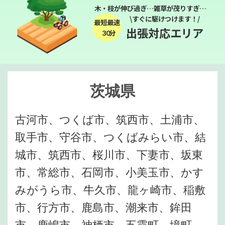
木・枝が伸び過ぎ…雑草が茂りすぎ…
\すぐに駆けつけます！/
最短最速
出張対応エリア
３０分
茨城県
古河市、つくば市、筑西市、土浦市、
取手市、守谷市、つくばみらい市、結
城市、筑西市、桜川市、下妻市、坂東
市、常総市、石岡市、小美玉市、かす
みがうら市、牛久市、龍ヶ崎市、稲敷
市、行方市、鹿島市、潮来市、鉾田
市、鹿嶋市、神栖市、五霞町、境町、