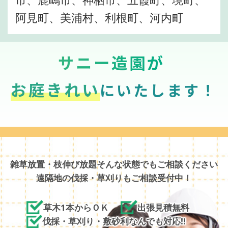
阿見町、美浦村、利根町、河内町
サニー造園が
お庭きれい
にいたします！
雑草放置・枝伸び放題そんな状態でもご相談ください
遠隔地の伐採・草刈りもご相談受付中！
草木1本からＯＫ
出張見積無料
伐採・草刈り・敷砂利なんでも対応!!