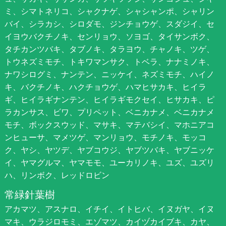
ミ、シマトネリコ、シャクナゲ、シャシャンポ、シャリン
バイ、シラカシ、シロダモ、ジンチョウゲ、スダジイ、セ
イヨウバクチノキ、センリョウ、ソヨゴ、タイサンボク、
タチカンツバキ、タブノキ、タラヨウ、チャノキ、ツゲ、
トウネズミモチ、トキワマンサク、トベラ、ナナミノキ、
ナワシログミ、ナンテン、ニッケイ、ネズミモチ、ハイノ
キ、バクチノキ、ハクチョウゲ、ハマヒサカキ、ヒイラ
ギ、ヒイラギナンテン、ヒイラギモクセイ、ヒサカキ、ピ
ラカンサス、ビワ、プリペット、ベニカナメ、ベニカナメ
モチ、ボックスウッド、マサキ、マテバシイ、マホニアコ
ンヒューサ、マメツゲ、マンリョウ、モチノキ、モッコ
ク、ヤシ、ヤツデ、ヤブコウジ、ヤブツバキ、ヤブニッケ
イ、ヤマグルマ、ヤマモモ、ユーカリノキ、ユズ、ユズリ
ハ、リンボク、レッドロビン
常緑針葉樹
アカマツ、アスナロ、イチイ、イトヒバ、イヌガヤ、イヌ
マキ、ウラジロモミ、エゾマツ、カイヅカイブキ、カヤ、