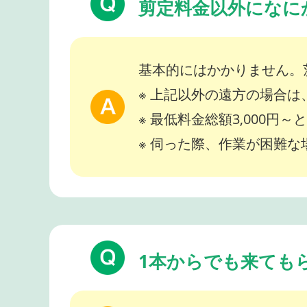
剪定料金以外になに
基本的にはかかりません。
※ 上記以外の遠方の場合
※ 最低料金総額3,000円
※ 伺った際、作業が困難
1本からでも来ても