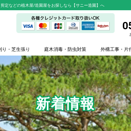
剪定などの植木屋/造園屋をお探しなら【サニー造園】へ
0
刈り・芝生張り
庭木消毒・防虫対策
外構工事・片
新着情報