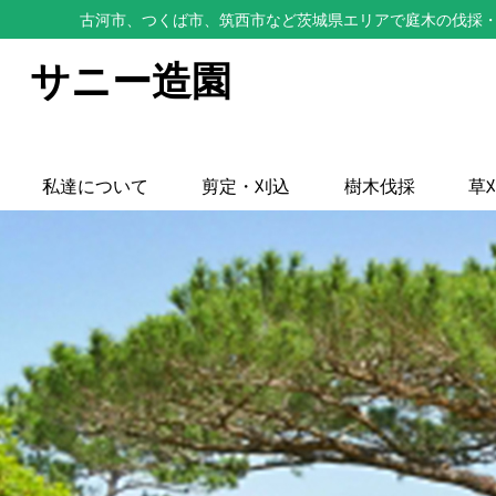
古河市、つくば市、筑西市など茨城県エリアで庭木の伐採・
サニー造園
私達について
剪定・刈込
樹木伐採
草