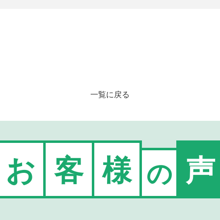
一覧に戻る
お
客
様
声
の