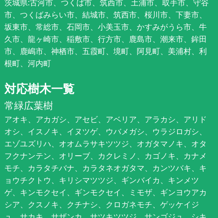
茨城県:古河市、つくば市、筑西市、土浦市、取手市、守谷
市、つくばみらい市、結城市、筑西市、桜川市、下妻市、
坂東市、常総市、石岡市、小美玉市、かすみがうら市、牛
久市、龍ヶ崎市、稲敷市、行方市、鹿島市、潮来市、鉾田
市、鹿嶋市、神栖市、五霞町、境町、阿見町、美浦村、利
根町、河内町
対応樹木一覧
常緑広葉樹
アオキ、アカガシ、アセビ、アベリア、アラカシ、アリド
オシ、イスノキ、イヌツゲ、ウバメガシ、ウラジロガシ、
エゾユズリハ、オオムラサキツツジ、オガタマノキ、オタ
フクナンテン、オリーブ、カクレミノ、カゴノキ、カナメ
モチ、カラタチバナ、カラタネオガタマ、カンツバキ、キ
ョウチクトウ、キリシマツツジ、ギンバイカ、キンメツ
ゲ、キンモクセイ、ギンモクセイ、ミモザ、ギンヨウアカ
シア、クスノキ、クチナシ、クロガネモチ、ゲッケイジ
ュ、サカキ、サザンカ、サツキツツジ、サンゴジュ、シキ