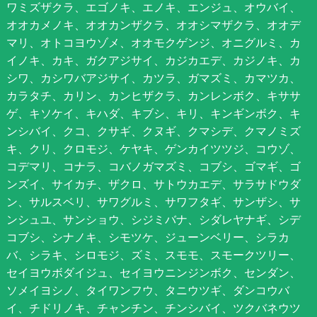
ワミズザクラ、エゴノキ、エノキ、エンジュ、オウバイ、
オオカメノキ、オオカンザクラ、オオシマザクラ、オオデ
マリ、オトコヨウゾメ、オオモクゲンジ、オニグルミ、カ
イノキ、カキ、ガクアジサイ、カジカエデ、カジノキ、カ
シワ、カシワバアジサイ、カツラ、ガマズミ、カマツカ、
カラタチ、カリン、カンヒザクラ、カンレンボク、キササ
ゲ、キソケイ、キハダ、キブシ、キリ、キンギンボク、キ
ンシバイ、クコ、クサギ、クヌギ、クマシデ、クマノミズ
キ、クリ、クロモジ、ケヤキ、ゲンカイツツジ、コウゾ、
コデマリ、コナラ、コバノガマズミ、コブシ、ゴマギ、ゴ
ンズイ、サイカチ、ザクロ、サトウカエデ、サラサドウダ
ン、サルスベリ、サワグルミ、サワフタギ、サンザシ、サ
ンシュユ、サンショウ、シジミバナ、シダレヤナギ、シデ
コブシ、シナノキ、シモツケ、ジューンベリー、シラカ
バ、シラキ、シロモジ、ズミ、スモモ、スモークツリー、
セイヨウボダイジュ、セイヨウニンジンボク、センダン、
ソメイヨシノ、タイワンフウ、タニウツギ、ダンコウバ
イ、チドリノキ、チャンチン、チンシバイ、ツクバネウツ