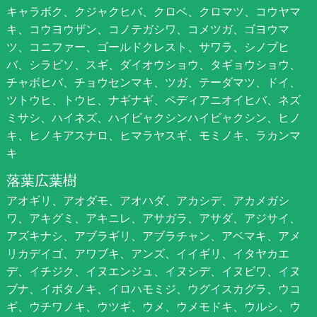
キャラボク、クジャクヒバ、クロベ、クロマツ、コウヤマ
キ、コウヨウザン、コノテガシワ、コメツガ、ゴヨウマ
ツ、コニファー、ゴールドクレスト、サワラ、シノブヒ
バ、シラビソ、スギ、ダイオウショウ、タギョウショウ、
チャボヒバ、チョウセンマキ、ツガ、テーダマツ、ドイ、
ツトウヒ、トウヒ、ナギナギ、ペディアニオイヒバ、ネズ
ミサシ、ハイネズ、ハイビャクシンハイビャクシン、ヒノ
キ、ヒノキアスナロ、ヒマラヤスギ、モミノキ、ラカンマ
キ
落葉広葉樹
アオギリ、アオダモ、アオハダ、アカシデ、アカメガシ
ワ、アキグミ、アキニレ、アサガラ、アサダ、アジサイ、
アズキナシ、アブラギリ、アブラチャン、アベマキ、アメ
リカデイゴ、アワブキ、アンズ、イイギリ、イタヤカエ
デ、イチジク、イヌエンジュ、イヌシデ、イヌビワ、イヌ
ブナ、イボタノキ、イロハモミジ、ウグイスカグラ、ウコ
ギ、ウチワノキ、ウツギ、ウメ、ウメモドキ、ウルシ、ウ