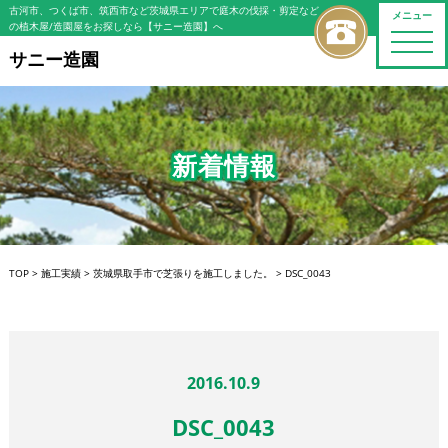
古河市、つくば市、筑西市など茨城県エリアで庭木の伐採・剪定など
メニュー
の植木屋/造園屋をお探しなら【サニー造園】へ
toggle
naviga
サニー造園
新着情報
TOP
>
施工実績
>
茨城県取手市で芝張りを施工しました。
>
DSC_0043
2016.10.9
DSC_0043