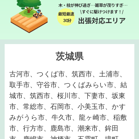
木・枝が伸び過ぎ…雑草が茂りすぎ…
\すぐに駆けつけます！/
最短最速
出張対応エリア
３０分
茨城県
古河市、つくば市、筑西市、土浦市、
取手市、守谷市、つくばみらい市、結
城市、筑西市、桜川市、下妻市、坂東
市、常総市、石岡市、小美玉市、かす
みがうら市、牛久市、龍ヶ崎市、稲敷
市、行方市、鹿島市、潮来市、鉾田
市、鹿嶋市、神栖市、五霞町、境町、