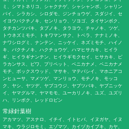
ミ、シマトネリコ、シャクナゲ、シャシャンポ、シャリン
バイ、シラカシ、シロダモ、ジンチョウゲ、スダジイ、セ
イヨウバクチノキ、センリョウ、ソヨゴ、タイサンボク、
タチカンツバキ、タブノキ、タラヨウ、チャノキ、ツゲ、
トウネズミモチ、トキワマンサク、トベラ、ナナミノキ、
ナワシログミ、ナンテン、ニッケイ、ネズミモチ、ハイノ
キ、バクチノキ、ハクチョウゲ、ハマヒサカキ、ヒイラ
ギ、ヒイラギナンテン、ヒイラギモクセイ、ヒサカキ、ピ
ラカンサス、ビワ、プリペット、ベニカナメ、ベニカナメ
モチ、ボックスウッド、マサキ、マテバシイ、マホニアコ
ンヒューサ、マメツゲ、マンリョウ、モチノキ、モッコ
ク、ヤシ、ヤツデ、ヤブコウジ、ヤブツバキ、ヤブニッケ
イ、ヤマグルマ、ヤマモモ、ユーカリノキ、ユズ、ユズリ
ハ、リンボク、レッドロビン
常緑針葉樹
アカマツ、アスナロ、イチイ、イトヒバ、イヌガヤ、イヌ
マキ、ウラジロモミ、エゾマツ、カイヅカイブキ、カヤ、