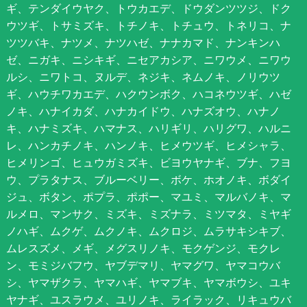
ギ、テンダイウヤク、トウカエデ、ドウダンツツジ、ドク
ウツギ、トサミズキ、トチノキ、トチュウ、トネリコ、ナ
ツツバキ、ナツメ、ナツハゼ、ナナカマド、ナンキンハ
ゼ、ニガキ、ニシキギ、ニセアカシア、ニワウメ、ニワウ
ルシ、ニワトコ、ヌルデ、ネジキ、ネムノキ、ノリウツ
ギ、ハウチワカエデ、ハクウンボク、ハコネウツギ、ハゼ
ノキ、ハナイカダ、ハナカイドウ、ハナズオウ、ハナノ
キ、ハナミズキ、ハマナス、ハリギリ、ハリグワ、ハルニ
レ、ハンカチノキ、ハンノキ、ヒメウツギ、ヒメシャラ、
ヒメリンゴ、ヒュウガミズキ、ビヨウヤナギ、ブナ、フヨ
ウ、プラタナス、ブルーベリー、ボケ、ホオノキ、ボダイ
ジュ、ボタン、ポプラ、ポポー、マユミ、マルバノキ、マ
ルメロ、マンサク、ミズキ、ミズナラ、ミツマタ、ミヤギ
ノハギ、ムクゲ、ムクノキ、ムクロジ、ムラサキシキブ、
ムレスズメ、メギ、メグスリノキ、モクゲンジ、モクレ
ン、モミジバフウ、ヤブデマリ、ヤマグワ、ヤマコウバ
シ、ヤマザクラ、ヤマハギ、ヤマブキ、ヤマボウシ、ユキ
ヤナギ、ユスラウメ、ユリノキ、ライラック、リキュウバ