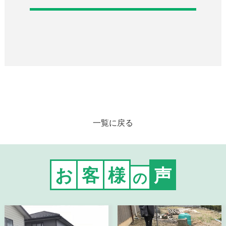
一覧に戻る
お
客
様
声
の