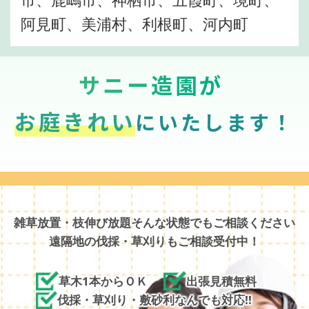
阿見町、美浦村、利根町、河内町
サニー造園が
お庭きれい
にいたします！
雑草放置・枝伸び放題そんな状態でもご相談ください
遠隔地の伐採・草刈りもご相談受付中！
草木1本からＯＫ
出張見積無料
伐採・草刈り・敷砂利なんでも対応!!