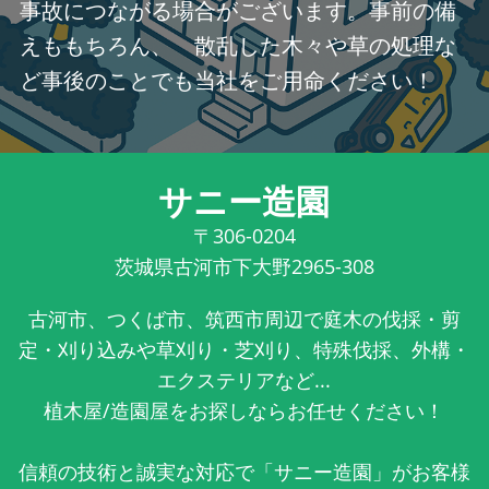
事故につながる場合がございます。事前の備
えももちろん、 散乱した木々や草の処理な
ど事後のことでも当社をご用命ください！
サニー造園
〒306-0204
茨城県古河市下大野2965-308
古河市、つくば市、筑西市周辺で庭木の伐採・剪
定・刈り込みや草刈り・芝刈り、特殊伐採、外構・
エクステリアなど...
植木屋/造園屋をお探しならお任せください！
信頼の技術と誠実な対応で「サニー造園」がお客様