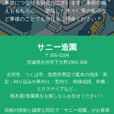
事故につながる場合がございます。事前の備
えももちろん、 散乱した木々や草の処理な
ど事後のことでも当社をご用命ください！
サニー造園
〒306-0204
茨城県古河市下大野2965-308
古河市、つくば市、筑西市周辺で庭木の伐採・剪
定・刈り込みや草刈り・芝刈り、特殊伐採、外構・
エクステリアなど...
植木屋/造園屋をお探しならお任せください！
信頼の技術と誠実な対応で「サニー造園」がお客様