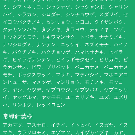
ミ、シマトネリコ、シャクナゲ、シャシャンポ、シャリン
バイ、シラカシ、シロダモ、ジンチョウゲ、スダジイ、セ
イヨウバクチノキ、センリョウ、ソヨゴ、タイサンボク、
タチカンツバキ、タブノキ、タラヨウ、チャノキ、ツゲ、
トウネズミモチ、トキワマンサク、トベラ、ナナミノキ、
ナワシログミ、ナンテン、ニッケイ、ネズミモチ、ハイノ
キ、バクチノキ、ハクチョウゲ、ハマヒサカキ、ヒイラ
ギ、ヒイラギナンテン、ヒイラギモクセイ、ヒサカキ、ピ
ラカンサス、ビワ、プリペット、ベニカナメ、ベニカナメ
モチ、ボックスウッド、マサキ、マテバシイ、マホニアコ
ンヒューサ、マメツゲ、マンリョウ、モチノキ、モッコ
ク、ヤシ、ヤツデ、ヤブコウジ、ヤブツバキ、ヤブニッケ
イ、ヤマグルマ、ヤマモモ、ユーカリノキ、ユズ、ユズリ
ハ、リンボク、レッドロビン
常緑針葉樹
アカマツ、アスナロ、イチイ、イトヒバ、イヌガヤ、イヌ
マキ、ウラジロモミ、エゾマツ、カイヅカイブキ、カヤ、