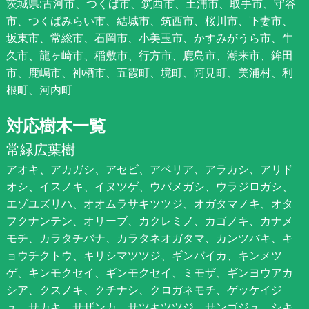
茨城県:古河市、つくば市、筑西市、土浦市、取手市、守谷
市、つくばみらい市、結城市、筑西市、桜川市、下妻市、
坂東市、常総市、石岡市、小美玉市、かすみがうら市、牛
久市、龍ヶ崎市、稲敷市、行方市、鹿島市、潮来市、鉾田
市、鹿嶋市、神栖市、五霞町、境町、阿見町、美浦村、利
根町、河内町
対応樹木一覧
常緑広葉樹
アオキ、アカガシ、アセビ、アベリア、アラカシ、アリド
オシ、イスノキ、イヌツゲ、ウバメガシ、ウラジロガシ、
エゾユズリハ、オオムラサキツツジ、オガタマノキ、オタ
フクナンテン、オリーブ、カクレミノ、カゴノキ、カナメ
モチ、カラタチバナ、カラタネオガタマ、カンツバキ、キ
ョウチクトウ、キリシマツツジ、ギンバイカ、キンメツ
ゲ、キンモクセイ、ギンモクセイ、ミモザ、ギンヨウアカ
シア、クスノキ、クチナシ、クロガネモチ、ゲッケイジ
ュ、サカキ、サザンカ、サツキツツジ、サンゴジュ、シキ