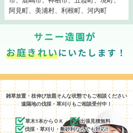
阿見町、美浦村、利根町、河内町
サニー造園が
お庭きれい
にいたします！
雑草放置・枝伸び放題そんな状態でもご相談ください
遠隔地の伐採・草刈りもご相談受付中！
草木1本からＯＫ
出張見積無料
伐採・草刈り・敷砂利なんでも対応!!