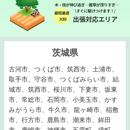
木・枝が伸び過ぎ…雑草が茂りすぎ…
\すぐに駆けつけます！/
最短最速
出張対応エリア
３０分
茨城県
古河市、つくば市、筑西市、土浦市、
取手市、守谷市、つくばみらい市、結
城市、筑西市、桜川市、下妻市、坂東
市、常総市、石岡市、小美玉市、かす
みがうら市、牛久市、龍ヶ崎市、稲敷
市、行方市、鹿島市、潮来市、鉾田
市、鹿嶋市、神栖市、五霞町、境町、