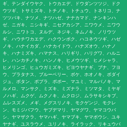
ギ、テンダイウヤク、トウカエデ、ドウダンツツジ、ドク
ウツギ、トサミズキ、トチノキ、トチュウ、トネリコ、ナ
ツツバキ、ナツメ、ナツハゼ、ナナカマド、ナンキンハ
ゼ、ニガキ、ニシキギ、ニセアカシア、ニワウメ、ニワウ
ルシ、ニワトコ、ヌルデ、ネジキ、ネムノキ、ノリウツ
ギ、ハウチワカエデ、ハクウンボク、ハコネウツギ、ハゼ
ノキ、ハナイカダ、ハナカイドウ、ハナズオウ、ハナノ
キ、ハナミズキ、ハマナス、ハリギリ、ハリグワ、ハルニ
レ、ハンカチノキ、ハンノキ、ヒメウツギ、ヒメシャラ、
ヒメリンゴ、ヒュウガミズキ、ビヨウヤナギ、ブナ、フヨ
ウ、プラタナス、ブルーベリー、ボケ、ホオノキ、ボダイ
ジュ、ボタン、ポプラ、ポポー、マユミ、マルバノキ、マ
ルメロ、マンサク、ミズキ、ミズナラ、ミツマタ、ミヤギ
ノハギ、ムクゲ、ムクノキ、ムクロジ、ムラサキシキブ、
ムレスズメ、メギ、メグスリノキ、モクゲンジ、モクレ
ン、モミジバフウ、ヤブデマリ、ヤマグワ、ヤマコウバ
シ、ヤマザクラ、ヤマハギ、ヤマブキ、ヤマボウシ、ユキ
ヤナギ、ユスラウメ、ユリノキ、ライラック、リキュウバ