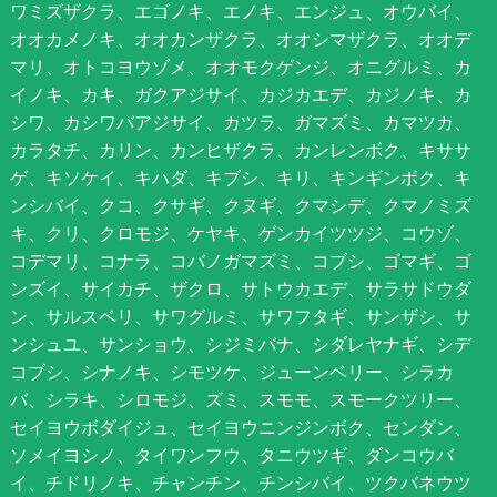
ワミズザクラ、エゴノキ、エノキ、エンジュ、オウバイ、
オオカメノキ、オオカンザクラ、オオシマザクラ、オオデ
マリ、オトコヨウゾメ、オオモクゲンジ、オニグルミ、カ
イノキ、カキ、ガクアジサイ、カジカエデ、カジノキ、カ
シワ、カシワバアジサイ、カツラ、ガマズミ、カマツカ、
カラタチ、カリン、カンヒザクラ、カンレンボク、キササ
ゲ、キソケイ、キハダ、キブシ、キリ、キンギンボク、キ
ンシバイ、クコ、クサギ、クヌギ、クマシデ、クマノミズ
キ、クリ、クロモジ、ケヤキ、ゲンカイツツジ、コウゾ、
コデマリ、コナラ、コバノガマズミ、コブシ、ゴマギ、ゴ
ンズイ、サイカチ、ザクロ、サトウカエデ、サラサドウダ
ン、サルスベリ、サワグルミ、サワフタギ、サンザシ、サ
ンシュユ、サンショウ、シジミバナ、シダレヤナギ、シデ
コブシ、シナノキ、シモツケ、ジューンベリー、シラカ
バ、シラキ、シロモジ、ズミ、スモモ、スモークツリー、
セイヨウボダイジュ、セイヨウニンジンボク、センダン、
ソメイヨシノ、タイワンフウ、タニウツギ、ダンコウバ
イ、チドリノキ、チャンチン、チンシバイ、ツクバネウツ