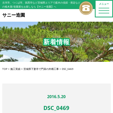
古河市、つくば市、筑西市など茨城県エリアで庭木の伐採・剪定など
メニュー
の植木屋/造園屋をお探しなら【サニー造園】へ
toggle
naviga
サニー造園
新着情報
TOP
>
施工実績
>
茨城県下妻市で門扉の外構工事
>
DSC_0469
2016.5.20
DSC_0469