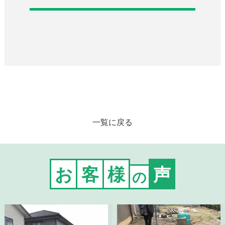
一覧に戻る
お
客
様
声
の