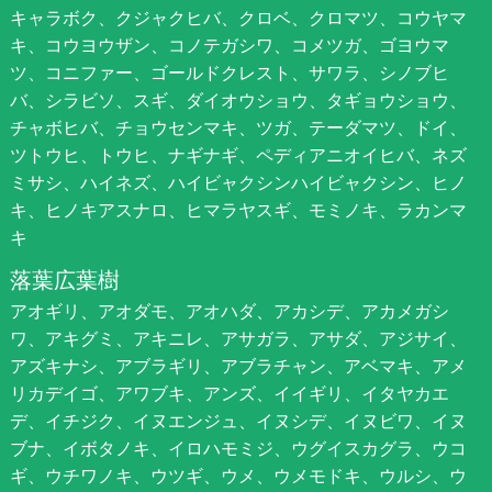
キャラボク、クジャクヒバ、クロベ、クロマツ、コウヤマ
キ、コウヨウザン、コノテガシワ、コメツガ、ゴヨウマ
ツ、コニファー、ゴールドクレスト、サワラ、シノブヒ
バ、シラビソ、スギ、ダイオウショウ、タギョウショウ、
チャボヒバ、チョウセンマキ、ツガ、テーダマツ、ドイ、
ツトウヒ、トウヒ、ナギナギ、ペディアニオイヒバ、ネズ
ミサシ、ハイネズ、ハイビャクシンハイビャクシン、ヒノ
キ、ヒノキアスナロ、ヒマラヤスギ、モミノキ、ラカンマ
キ
落葉広葉樹
アオギリ、アオダモ、アオハダ、アカシデ、アカメガシ
ワ、アキグミ、アキニレ、アサガラ、アサダ、アジサイ、
アズキナシ、アブラギリ、アブラチャン、アベマキ、アメ
リカデイゴ、アワブキ、アンズ、イイギリ、イタヤカエ
デ、イチジク、イヌエンジュ、イヌシデ、イヌビワ、イヌ
ブナ、イボタノキ、イロハモミジ、ウグイスカグラ、ウコ
ギ、ウチワノキ、ウツギ、ウメ、ウメモドキ、ウルシ、ウ