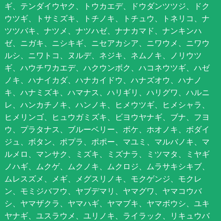
ギ、テンダイウヤク、トウカエデ、ドウダンツツジ、ドク
ウツギ、トサミズキ、トチノキ、トチュウ、トネリコ、ナ
ツツバキ、ナツメ、ナツハゼ、ナナカマド、ナンキンハ
ゼ、ニガキ、ニシキギ、ニセアカシア、ニワウメ、ニワウ
ルシ、ニワトコ、ヌルデ、ネジキ、ネムノキ、ノリウツ
ギ、ハウチワカエデ、ハクウンボク、ハコネウツギ、ハゼ
ノキ、ハナイカダ、ハナカイドウ、ハナズオウ、ハナノ
キ、ハナミズキ、ハマナス、ハリギリ、ハリグワ、ハルニ
レ、ハンカチノキ、ハンノキ、ヒメウツギ、ヒメシャラ、
ヒメリンゴ、ヒュウガミズキ、ビヨウヤナギ、ブナ、フヨ
ウ、プラタナス、ブルーベリー、ボケ、ホオノキ、ボダイ
ジュ、ボタン、ポプラ、ポポー、マユミ、マルバノキ、マ
ルメロ、マンサク、ミズキ、ミズナラ、ミツマタ、ミヤギ
ノハギ、ムクゲ、ムクノキ、ムクロジ、ムラサキシキブ、
ムレスズメ、メギ、メグスリノキ、モクゲンジ、モクレ
ン、モミジバフウ、ヤブデマリ、ヤマグワ、ヤマコウバ
シ、ヤマザクラ、ヤマハギ、ヤマブキ、ヤマボウシ、ユキ
ヤナギ、ユスラウメ、ユリノキ、ライラック、リキュウバ