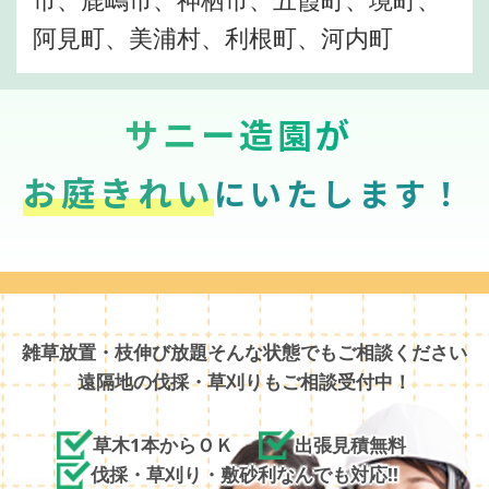
阿見町、美浦村、利根町、河内町
サニー造園が
お庭きれい
にいたします！
雑草放置・枝伸び放題そんな状態でもご相談ください
遠隔地の伐採・草刈りもご相談受付中！
草木1本からＯＫ
出張見積無料
伐採・草刈り・敷砂利なんでも対応!!