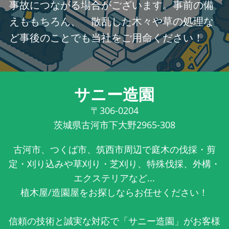
事故につながる場合がございます。事前の備
えももちろん、 散乱した木々や草の処理な
ど事後のことでも当社をご用命ください！
サニー造園
〒306-0204
茨城県古河市下大野2965-308
古河市、つくば市、筑西市周辺で庭木の伐採・剪
定・刈り込みや草刈り・芝刈り、特殊伐採、外構・
エクステリアなど...
植木屋/造園屋をお探しならお任せください！
信頼の技術と誠実な対応で「サニー造園」がお客様