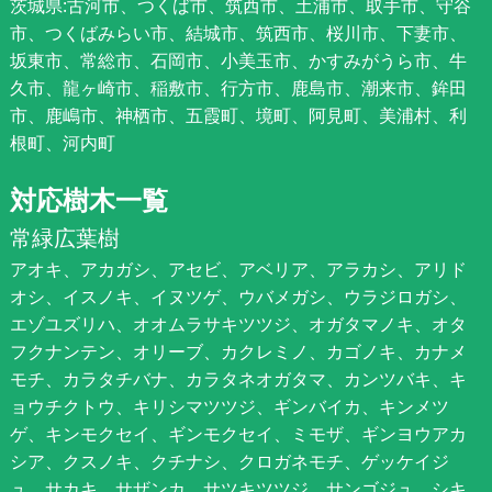
茨城県:古河市、つくば市、筑西市、土浦市、取手市、守谷
市、つくばみらい市、結城市、筑西市、桜川市、下妻市、
坂東市、常総市、石岡市、小美玉市、かすみがうら市、牛
久市、龍ヶ崎市、稲敷市、行方市、鹿島市、潮来市、鉾田
市、鹿嶋市、神栖市、五霞町、境町、阿見町、美浦村、利
根町、河内町
対応樹木一覧
常緑広葉樹
アオキ、アカガシ、アセビ、アベリア、アラカシ、アリド
オシ、イスノキ、イヌツゲ、ウバメガシ、ウラジロガシ、
エゾユズリハ、オオムラサキツツジ、オガタマノキ、オタ
フクナンテン、オリーブ、カクレミノ、カゴノキ、カナメ
モチ、カラタチバナ、カラタネオガタマ、カンツバキ、キ
ョウチクトウ、キリシマツツジ、ギンバイカ、キンメツ
ゲ、キンモクセイ、ギンモクセイ、ミモザ、ギンヨウアカ
シア、クスノキ、クチナシ、クロガネモチ、ゲッケイジ
ュ、サカキ、サザンカ、サツキツツジ、サンゴジュ、シキ