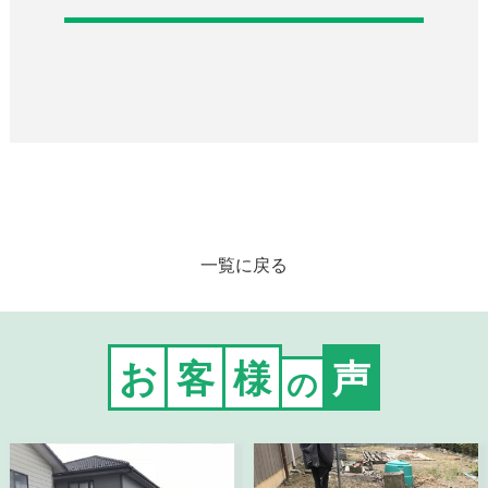
一覧に戻る
お
客
様
声
の