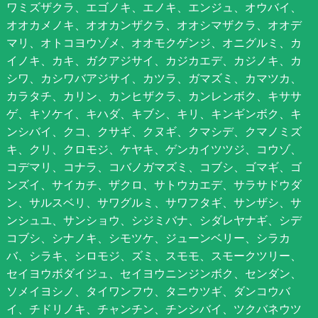
ワミズザクラ、エゴノキ、エノキ、エンジュ、オウバイ、
オオカメノキ、オオカンザクラ、オオシマザクラ、オオデ
マリ、オトコヨウゾメ、オオモクゲンジ、オニグルミ、カ
イノキ、カキ、ガクアジサイ、カジカエデ、カジノキ、カ
シワ、カシワバアジサイ、カツラ、ガマズミ、カマツカ、
カラタチ、カリン、カンヒザクラ、カンレンボク、キササ
ゲ、キソケイ、キハダ、キブシ、キリ、キンギンボク、キ
ンシバイ、クコ、クサギ、クヌギ、クマシデ、クマノミズ
キ、クリ、クロモジ、ケヤキ、ゲンカイツツジ、コウゾ、
コデマリ、コナラ、コバノガマズミ、コブシ、ゴマギ、ゴ
ンズイ、サイカチ、ザクロ、サトウカエデ、サラサドウダ
ン、サルスベリ、サワグルミ、サワフタギ、サンザシ、サ
ンシュユ、サンショウ、シジミバナ、シダレヤナギ、シデ
コブシ、シナノキ、シモツケ、ジューンベリー、シラカ
バ、シラキ、シロモジ、ズミ、スモモ、スモークツリー、
セイヨウボダイジュ、セイヨウニンジンボク、センダン、
ソメイヨシノ、タイワンフウ、タニウツギ、ダンコウバ
イ、チドリノキ、チャンチン、チンシバイ、ツクバネウツ