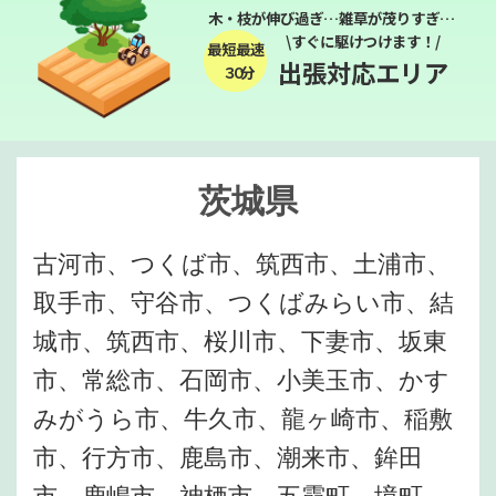
木・枝が伸び過ぎ…雑草が茂りすぎ…
\すぐに駆けつけます！/
最短最速
出張対応エリア
３０分
茨城県
古河市、つくば市、筑西市、土浦市、
取手市、守谷市、つくばみらい市、結
城市、筑西市、桜川市、下妻市、坂東
市、常総市、石岡市、小美玉市、かす
みがうら市、牛久市、龍ヶ崎市、稲敷
市、行方市、鹿島市、潮来市、鉾田
市、鹿嶋市、神栖市、五霞町、境町、