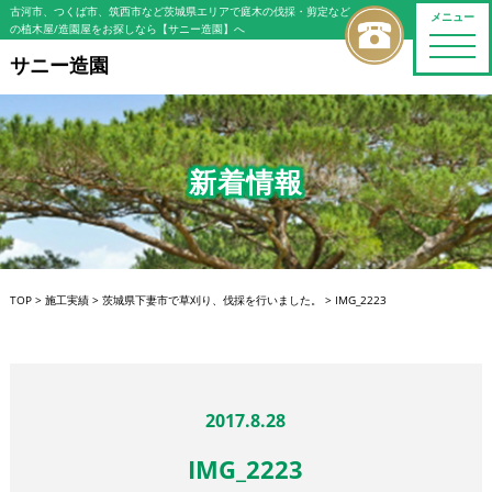
古河市、つくば市、筑西市など茨城県エリアで庭木の伐採・剪定など
メニュー
の植木屋/造園屋をお探しなら【サニー造園】へ
toggle
naviga
サニー造園
新着情報
TOP
>
施工実績
>
茨城県下妻市で草刈り、伐採を行いました。
>
IMG_2223
2017.8.28
IMG_2223