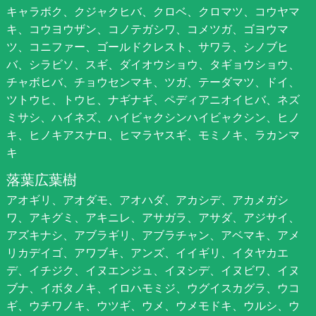
キャラボク、クジャクヒバ、クロベ、クロマツ、コウヤマ
キ、コウヨウザン、コノテガシワ、コメツガ、ゴヨウマ
ツ、コニファー、ゴールドクレスト、サワラ、シノブヒ
バ、シラビソ、スギ、ダイオウショウ、タギョウショウ、
チャボヒバ、チョウセンマキ、ツガ、テーダマツ、ドイ、
ツトウヒ、トウヒ、ナギナギ、ペディアニオイヒバ、ネズ
ミサシ、ハイネズ、ハイビャクシンハイビャクシン、ヒノ
キ、ヒノキアスナロ、ヒマラヤスギ、モミノキ、ラカンマ
キ
落葉広葉樹
アオギリ、アオダモ、アオハダ、アカシデ、アカメガシ
ワ、アキグミ、アキニレ、アサガラ、アサダ、アジサイ、
アズキナシ、アブラギリ、アブラチャン、アベマキ、アメ
リカデイゴ、アワブキ、アンズ、イイギリ、イタヤカエ
デ、イチジク、イヌエンジュ、イヌシデ、イヌビワ、イヌ
ブナ、イボタノキ、イロハモミジ、ウグイスカグラ、ウコ
ギ、ウチワノキ、ウツギ、ウメ、ウメモドキ、ウルシ、ウ