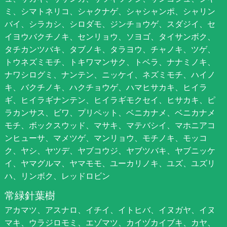
ミ、シマトネリコ、シャクナゲ、シャシャンポ、シャリン
バイ、シラカシ、シロダモ、ジンチョウゲ、スダジイ、セ
イヨウバクチノキ、センリョウ、ソヨゴ、タイサンボク、
タチカンツバキ、タブノキ、タラヨウ、チャノキ、ツゲ、
トウネズミモチ、トキワマンサク、トベラ、ナナミノキ、
ナワシログミ、ナンテン、ニッケイ、ネズミモチ、ハイノ
キ、バクチノキ、ハクチョウゲ、ハマヒサカキ、ヒイラ
ギ、ヒイラギナンテン、ヒイラギモクセイ、ヒサカキ、ピ
ラカンサス、ビワ、プリペット、ベニカナメ、ベニカナメ
モチ、ボックスウッド、マサキ、マテバシイ、マホニアコ
ンヒューサ、マメツゲ、マンリョウ、モチノキ、モッコ
ク、ヤシ、ヤツデ、ヤブコウジ、ヤブツバキ、ヤブニッケ
イ、ヤマグルマ、ヤマモモ、ユーカリノキ、ユズ、ユズリ
ハ、リンボク、レッドロビン
常緑針葉樹
アカマツ、アスナロ、イチイ、イトヒバ、イヌガヤ、イヌ
マキ、ウラジロモミ、エゾマツ、カイヅカイブキ、カヤ、