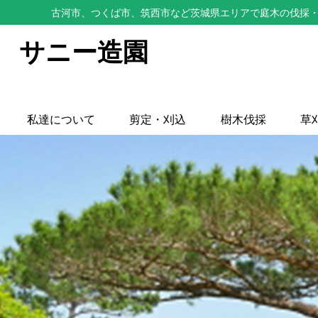
古河市、つくば市、筑西市など茨城県エリアで庭木の伐採・
サニー造園
私達について
剪定・刈込
樹木伐採
草