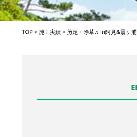
TOP
>
施工実績
>
剪定・除草♫ in阿見&霞ヶ浦
E