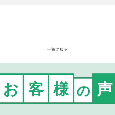
一覧に戻る
お
客
様
声
の