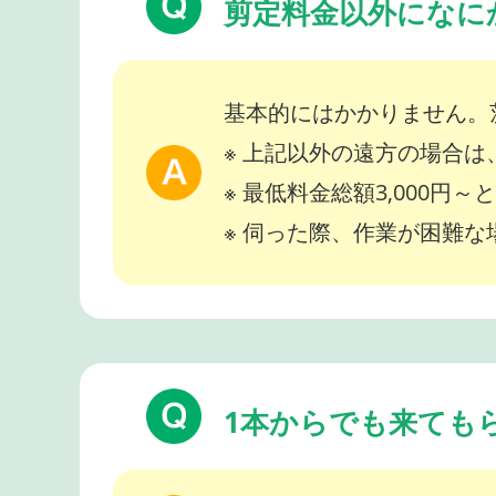
剪定料金以外になに
基本的にはかかりません。
※ 上記以外の遠方の場合
※ 最低料金総額3,000円
※ 伺った際、作業が困難
1本からでも来ても