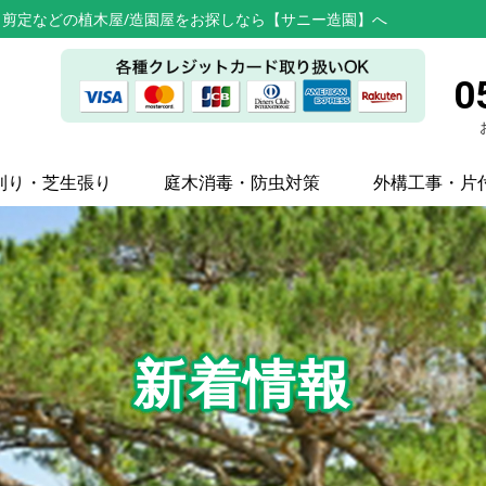
剪定などの植木屋/造園屋をお探しなら【サニー造園】へ
0
刈り・芝生張り
庭木消毒・防虫対策
外構工事・片
新着情報