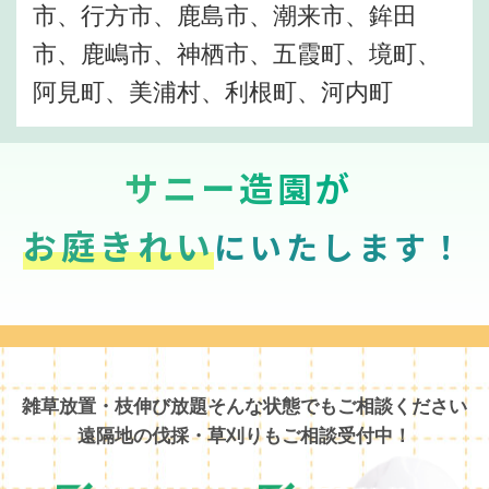
市、行方市、鹿島市、潮来市、鉾田
市、鹿嶋市、神栖市、五霞町、境町、
阿見町、美浦村、利根町、河内町
サニー造園が
お庭きれい
にいたします！
雑草放置・枝伸び放題そんな状態でもご相談ください
遠隔地の伐採・草刈りもご相談受付中！