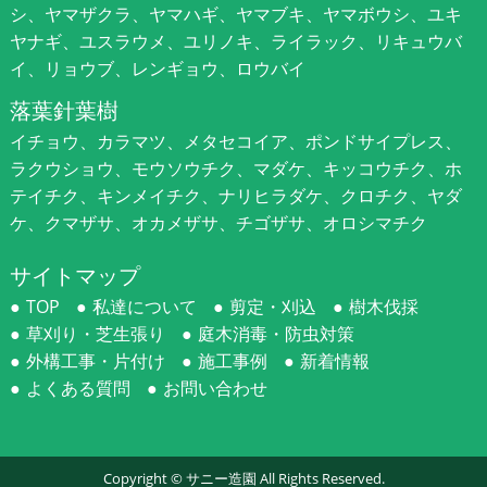
シ、ヤマザクラ、ヤマハギ、ヤマブキ、ヤマボウシ、ユキ
ヤナギ、ユスラウメ、ユリノキ、ライラック、リキュウバ
イ、リョウブ、レンギョウ、ロウバイ
落葉針葉樹
イチョウ、カラマツ、メタセコイア、ポンドサイプレス、
ラクウショウ、モウソウチク、マダケ、キッコウチク、ホ
テイチク、キンメイチク、ナリヒラダケ、クロチク、ヤダ
ケ、クマザサ、オカメザサ、チゴザサ、オロシマチク
サイトマップ
TOP
私達について
剪定・刈込
樹木伐採
草刈り・芝生張り
庭木消毒・防虫対策
外構工事・片付け
施工事例
新着情報
よくある質問
お問い合わせ
Copyright ©
サニー造園
All Rights Reserved.