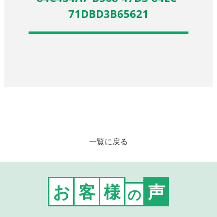
71DBD3B65621
一覧に戻る
お
客
様
声
の