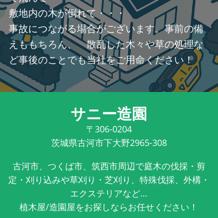
敷地内の木が倒れて・・・
事故につながる場合がございます。事前の備
えももちろん、 散乱した木々や草の処理な
ど事後のことでも当社をご用命ください！
サニー造園
〒306-0204
茨城県古河市下大野2965-308
古河市、つくば市、筑西市周辺で庭木の伐採・剪
定・刈り込みや草刈り・芝刈り、特殊伐採、外構・
エクステリアなど...
植木屋/造園屋をお探しならお任せください！