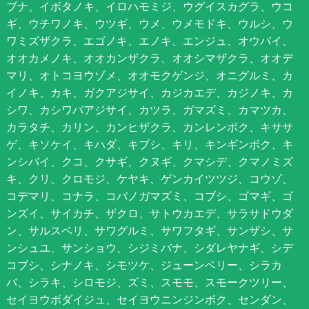
ブナ、イボタノキ、イロハモミジ、ウグイスカグラ、ウコ
ギ、ウチワノキ、ウツギ、ウメ、ウメモドキ、ウルシ、ウ
ワミズザクラ、エゴノキ、エノキ、エンジュ、オウバイ、
オオカメノキ、オオカンザクラ、オオシマザクラ、オオデ
マリ、オトコヨウゾメ、オオモクゲンジ、オニグルミ、カ
イノキ、カキ、ガクアジサイ、カジカエデ、カジノキ、カ
シワ、カシワバアジサイ、カツラ、ガマズミ、カマツカ、
カラタチ、カリン、カンヒザクラ、カンレンボク、キササ
ゲ、キソケイ、キハダ、キブシ、キリ、キンギンボク、キ
ンシバイ、クコ、クサギ、クヌギ、クマシデ、クマノミズ
キ、クリ、クロモジ、ケヤキ、ゲンカイツツジ、コウゾ、
コデマリ、コナラ、コバノガマズミ、コブシ、ゴマギ、ゴ
ンズイ、サイカチ、ザクロ、サトウカエデ、サラサドウダ
ン、サルスベリ、サワグルミ、サワフタギ、サンザシ、サ
ンシュユ、サンショウ、シジミバナ、シダレヤナギ、シデ
コブシ、シナノキ、シモツケ、ジューンベリー、シラカ
バ、シラキ、シロモジ、ズミ、スモモ、スモークツリー、
セイヨウボダイジュ、セイヨウニンジンボク、センダン、