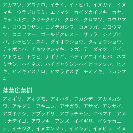
アカマツ、アスナロ、イチイ、イトヒバ、イヌガヤ、イヌ
マキ、ウラジロモミ、エゾマツ、カイヅカイブキ、カヤ、
キャラボク、クジャクヒバ、クロベ、クロマツ、コウヤマ
キ、コウヨウザン、コノテガシワ、コメツガ、ゴヨウマ
ツ、コニファー、ゴールドクレスト、サワラ、シノブヒ
バ、シラビソ、スギ、ダイオウショウ、タギョウショウ、
チャボヒバ、チョウセンマキ、ツガ、テーダマツ、ドイ、
ツトウヒ、トウヒ、ナギナギ、ペディアニオイヒバ、ネズ
ミサシ、ハイネズ、ハイビャクシンハイビャクシン、ヒノ
キ、ヒノキアスナロ、ヒマラヤスギ、モミノキ、ラカンマ
キ
落葉広葉樹
アオギリ、アオダモ、アオハダ、アカシデ、アカメガシ
ワ、アキグミ、アキニレ、アサガラ、アサダ、アジサイ、
アズキナシ、アブラギリ、アブラチャン、アベマキ、アメ
リカデイゴ、アワブキ、アンズ、イイギリ、イタヤカエ
デ、イチジク、イヌエンジュ、イヌシデ、イヌビワ、イヌ