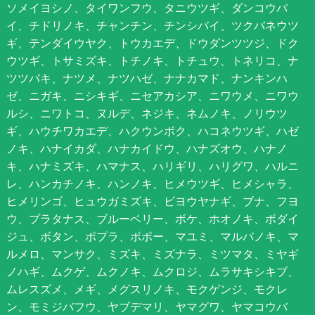
ソメイヨシノ、タイワンフウ、タニウツギ、ダンコウバ
イ、チドリノキ、チャンチン、チンシバイ、ツクバネウツ
ギ、テンダイウヤク、トウカエデ、ドウダンツツジ、ドク
ウツギ、トサミズキ、トチノキ、トチュウ、トネリコ、ナ
ツツバキ、ナツメ、ナツハゼ、ナナカマド、ナンキンハ
ゼ、ニガキ、ニシキギ、ニセアカシア、ニワウメ、ニワウ
ルシ、ニワトコ、ヌルデ、ネジキ、ネムノキ、ノリウツ
ギ、ハウチワカエデ、ハクウンボク、ハコネウツギ、ハゼ
ノキ、ハナイカダ、ハナカイドウ、ハナズオウ、ハナノ
キ、ハナミズキ、ハマナス、ハリギリ、ハリグワ、ハルニ
レ、ハンカチノキ、ハンノキ、ヒメウツギ、ヒメシャラ、
ヒメリンゴ、ヒュウガミズキ、ビヨウヤナギ、ブナ、フヨ
ウ、プラタナス、ブルーベリー、ボケ、ホオノキ、ボダイ
ジュ、ボタン、ポプラ、ポポー、マユミ、マルバノキ、マ
ルメロ、マンサク、ミズキ、ミズナラ、ミツマタ、ミヤギ
ノハギ、ムクゲ、ムクノキ、ムクロジ、ムラサキシキブ、
ムレスズメ、メギ、メグスリノキ、モクゲンジ、モクレ
ン、モミジバフウ、ヤブデマリ、ヤマグワ、ヤマコウバ