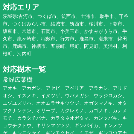
対応エリア
茨城県:古河市、つくば市、筑西市、土浦市、取手市、守谷
市、つくばみらい市、結城市、筑西市、桜川市、下妻市、
坂東市、常総市、石岡市、小美玉市、かすみがうら市、牛
久市、龍ヶ崎市、稲敷市、行方市、鹿島市、潮来市、鉾田
市、鹿嶋市、神栖市、五霞町、境町、阿見町、美浦村、利
根町、河内町
対応樹木一覧
常緑広葉樹
アオキ、アカガシ、アセビ、アベリア、アラカシ、アリド
オシ、イスノキ、イヌツゲ、ウバメガシ、ウラジロガシ、
エゾユズリハ、オオムラサキツツジ、オガタマノキ、オタ
フクナンテン、オリーブ、カクレミノ、カゴノキ、カナメ
モチ、カラタチバナ、カラタネオガタマ、カンツバキ、キ
ョウチクトウ、キリシマツツジ、ギンバイカ、キンメツ
ゲ、キンモクセイ、ギンモクセイ、ミモザ、ギンヨウアカ