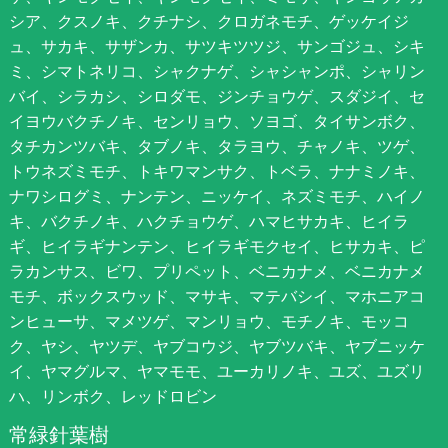
シア、クスノキ、クチナシ、クロガネモチ、ゲッケイジ
ュ、サカキ、サザンカ、サツキツツジ、サンゴジュ、シキ
ミ、シマトネリコ、シャクナゲ、シャシャンポ、シャリン
バイ、シラカシ、シロダモ、ジンチョウゲ、スダジイ、セ
イヨウバクチノキ、センリョウ、ソヨゴ、タイサンボク、
タチカンツバキ、タブノキ、タラヨウ、チャノキ、ツゲ、
トウネズミモチ、トキワマンサク、トベラ、ナナミノキ、
ナワシログミ、ナンテン、ニッケイ、ネズミモチ、ハイノ
キ、バクチノキ、ハクチョウゲ、ハマヒサカキ、ヒイラ
ギ、ヒイラギナンテン、ヒイラギモクセイ、ヒサカキ、ピ
ラカンサス、ビワ、プリペット、ベニカナメ、ベニカナメ
モチ、ボックスウッド、マサキ、マテバシイ、マホニアコ
ンヒューサ、マメツゲ、マンリョウ、モチノキ、モッコ
ク、ヤシ、ヤツデ、ヤブコウジ、ヤブツバキ、ヤブニッケ
イ、ヤマグルマ、ヤマモモ、ユーカリノキ、ユズ、ユズリ
ハ、リンボク、レッドロビン
常緑針葉樹