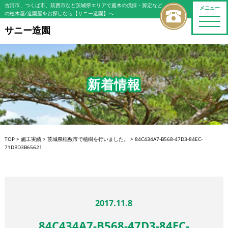
古河市、つくば市、筑西市など茨城県エリアで庭木の伐採・剪定など
メニュー
の植木屋/造園屋をお探しなら【サニー造園】へ
toggle
naviga
サニー造園
新着情報
TOP
>
施工実績
>
茨城県稲敷市で植樹を行いました。
>
84C434A7-B568-47D3-84EC-
71DBD3B65621
2017.11.8
84C434A7-B568-47D3-84EC-