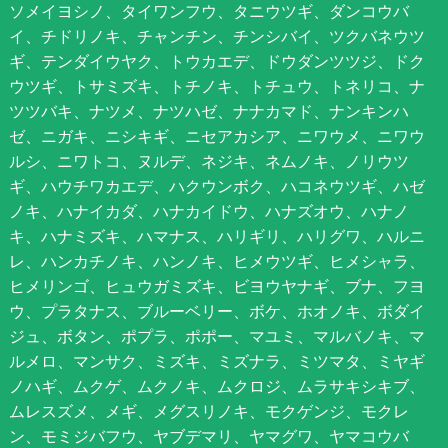
ソメイヨシノ、タイワンフウ、タニウツギ、ダンコウバ
イ、チドリノキ、チャンチン、チンシバイ、ツクバネウツ
ギ、テンダイウヤク、トウカエデ、ドウダンツツジ、ドク
ウツギ、トサミズキ、トチノキ、トチュウ、トネリコ、ナ
ツツバキ、ナツメ、ナツハゼ、ナナカマド、ナンキンハ
ゼ、ニガキ、ニシキギ、ニセアカシア、ニワウメ、ニワウ
ルシ、ニワトコ、ヌルデ、ネジキ、ネムノキ、ノリウツ
ギ、ハウチワカエデ、ハクウンボク、ハコネウツギ、ハゼ
ノキ、ハナイカダ、ハナカイドウ、ハナズオウ、ハナノ
キ、ハナミズキ、ハマナス、ハリギリ、ハリグワ、ハルニ
レ、ハンカチノキ、ハンノキ、ヒメウツギ、ヒメシャラ、
ヒメリンゴ、ヒュウガミズキ、ビヨウヤナギ、ブナ、フヨ
ウ、プラタナス、ブルーベリー、ボケ、ホオノキ、ボダイ
ジュ、ボタン、ポプラ、ポポー、マユミ、マルバノキ、マ
ルメロ、マンサク、ミズキ、ミズナラ、ミツマタ、ミヤギ
ノハギ、ムクゲ、ムクノキ、ムクロジ、ムラサキシキブ、
ムレスズメ、メギ、メグスリノキ、モクゲンジ、モクレ
ン、モミジバフウ、ヤブデマリ、ヤマグワ、ヤマコウバ