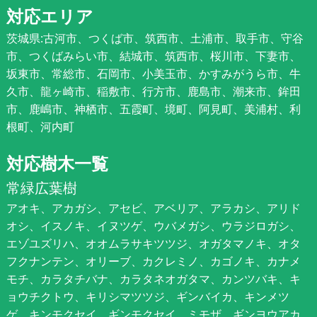
対応エリア
茨城県:古河市、つくば市、筑西市、土浦市、取手市、守谷
市、つくばみらい市、結城市、筑西市、桜川市、下妻市、
坂東市、常総市、石岡市、小美玉市、かすみがうら市、牛
久市、龍ヶ崎市、稲敷市、行方市、鹿島市、潮来市、鉾田
市、鹿嶋市、神栖市、五霞町、境町、阿見町、美浦村、利
根町、河内町
対応樹木一覧
常緑広葉樹
アオキ、アカガシ、アセビ、アベリア、アラカシ、アリド
オシ、イスノキ、イヌツゲ、ウバメガシ、ウラジロガシ、
エゾユズリハ、オオムラサキツツジ、オガタマノキ、オタ
フクナンテン、オリーブ、カクレミノ、カゴノキ、カナメ
モチ、カラタチバナ、カラタネオガタマ、カンツバキ、キ
ョウチクトウ、キリシマツツジ、ギンバイカ、キンメツ
ゲ、キンモクセイ、ギンモクセイ、ミモザ、ギンヨウアカ