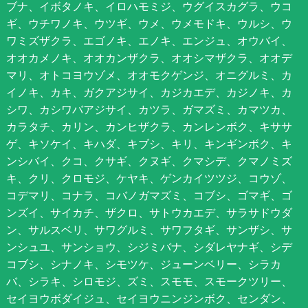
ブナ、イボタノキ、イロハモミジ、ウグイスカグラ、ウコ
ギ、ウチワノキ、ウツギ、ウメ、ウメモドキ、ウルシ、ウ
ワミズザクラ、エゴノキ、エノキ、エンジュ、オウバイ、
オオカメノキ、オオカンザクラ、オオシマザクラ、オオデ
マリ、オトコヨウゾメ、オオモクゲンジ、オニグルミ、カ
イノキ、カキ、ガクアジサイ、カジカエデ、カジノキ、カ
シワ、カシワバアジサイ、カツラ、ガマズミ、カマツカ、
カラタチ、カリン、カンヒザクラ、カンレンボク、キササ
ゲ、キソケイ、キハダ、キブシ、キリ、キンギンボク、キ
ンシバイ、クコ、クサギ、クヌギ、クマシデ、クマノミズ
キ、クリ、クロモジ、ケヤキ、ゲンカイツツジ、コウゾ、
コデマリ、コナラ、コバノガマズミ、コブシ、ゴマギ、ゴ
ンズイ、サイカチ、ザクロ、サトウカエデ、サラサドウダ
ン、サルスベリ、サワグルミ、サワフタギ、サンザシ、サ
ンシュユ、サンショウ、シジミバナ、シダレヤナギ、シデ
コブシ、シナノキ、シモツケ、ジューンベリー、シラカ
バ、シラキ、シロモジ、ズミ、スモモ、スモークツリー、
セイヨウボダイジュ、セイヨウニンジンボク、センダン、