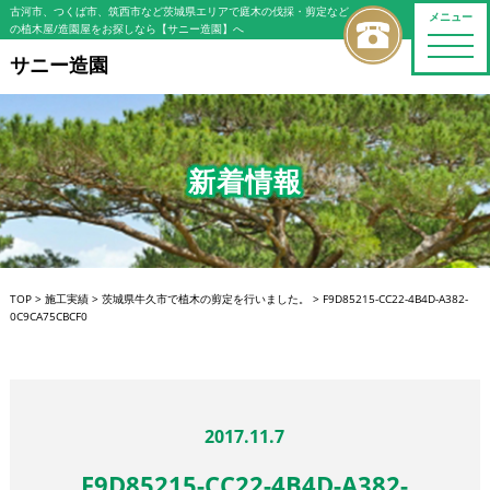
古河市、つくば市、筑西市など茨城県エリアで庭木の伐採・剪定など
メニュー
の植木屋/造園屋をお探しなら【サニー造園】へ
toggle
naviga
サニー造園
新着情報
TOP
>
施工実績
>
茨城県牛久市で植木の剪定を行いました。
>
F9D85215-CC22-4B4D-A382-
0C9CA75CBCF0
2017.11.7
F9D85215-CC22-4B4D-A382-