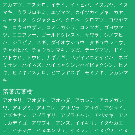
アカマツ、アスナロ、イチイ、イトヒバ、イヌガヤ、イヌ
マキ、ウラジロモミ、エゾマツ、カイヅカイブキ、カヤ、
キャラボク、クジャクヒバ、クロベ、クロマツ、コウヤマ
キ、コウヨウザン、コノテガシワ、コメツガ、ゴヨウマ
ツ、コニファー、ゴールドクレスト、サワラ、シノブヒ
バ、シラビソ、スギ、ダイオウショウ、タギョウショウ、
チャボヒバ、チョウセンマキ、ツガ、テーダマツ、ドイ、
ツトウヒ、トウヒ、ナギナギ、ペディアニオイヒバ、ネズ
ミサシ、ハイネズ、ハイビャクシンハイビャクシン、ヒノ
キ、ヒノキアスナロ、ヒマラヤスギ、モミノキ、ラカンマ
キ
落葉広葉樹
アオギリ、アオダモ、アオハダ、アカシデ、アカメガシ
ワ、アキグミ、アキニレ、アサガラ、アサダ、アジサイ、
アズキナシ、アブラギリ、アブラチャン、アベマキ、アメ
リカデイゴ、アワブキ、アンズ、イイギリ、イタヤカエ
デ、イチジク、イヌエンジュ、イヌシデ、イヌビワ、イヌ