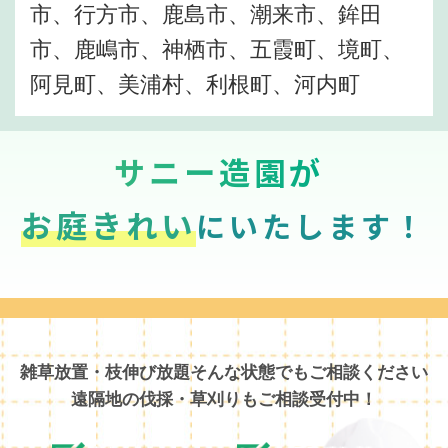
市、行方市、鹿島市、潮来市、鉾田
市、鹿嶋市、神栖市、五霞町、境町、
阿見町、美浦村、利根町、河内町
サニー造園が
お庭きれい
にいたします！
雑草放置・枝伸び放題そんな状態でもご相談ください
遠隔地の伐採・草刈りもご相談受付中！