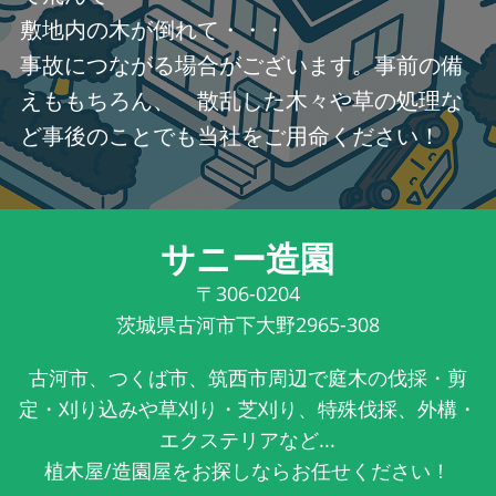
敷地内の木が倒れて・・・
事故につながる場合がございます。事前の備
えももちろん、 散乱した木々や草の処理な
ど事後のことでも当社をご用命ください！
サニー造園
〒306-0204
茨城県古河市下大野2965-308
古河市、つくば市、筑西市周辺で庭木の伐採・剪
定・刈り込みや草刈り・芝刈り、特殊伐採、外構・
エクステリアなど...
植木屋/造園屋をお探しならお任せください！