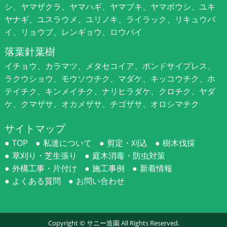
シ、ヤマザクラ、ヤマハギ、ヤマブキ、ヤマボウシ、ユキ
ヤナギ、ユスラウメ、ユリノキ、ライラック、リキュウバ
イ、リョウブ、レンギョウ、ロウバイ
落葉針葉樹
イチョウ、カラマツ、メタセコイア、ポンドサイプレス、
ラクウショウ、モウソウチク、マダケ、キッコウチク、ホ
テイチク、キンメイチク、ナリヒラダケ、クロチク、ヤダ
ケ、クマザサ、オカメザサ、チゴザサ、オロシマチク
サイトマップ
TOP
私達について
剪定・刈込
樹木伐採
草刈り・芝生張り
庭木消毒・防虫対策
外構工事・片付け
施工事例
新着情報
よくある質問
お問い合わせ
Copyright ©
サニー造園
All Rights Reserved.