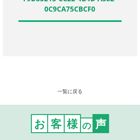
0C9CA75CBCF0
一覧に戻る
お
客
様
声
の