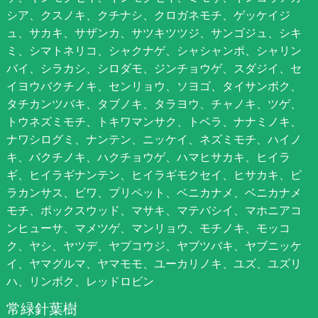
シア、クスノキ、クチナシ、クロガネモチ、ゲッケイジ
ュ、サカキ、サザンカ、サツキツツジ、サンゴジュ、シキ
ミ、シマトネリコ、シャクナゲ、シャシャンポ、シャリン
バイ、シラカシ、シロダモ、ジンチョウゲ、スダジイ、セ
イヨウバクチノキ、センリョウ、ソヨゴ、タイサンボク、
タチカンツバキ、タブノキ、タラヨウ、チャノキ、ツゲ、
トウネズミモチ、トキワマンサク、トベラ、ナナミノキ、
ナワシログミ、ナンテン、ニッケイ、ネズミモチ、ハイノ
キ、バクチノキ、ハクチョウゲ、ハマヒサカキ、ヒイラ
ギ、ヒイラギナンテン、ヒイラギモクセイ、ヒサカキ、ピ
ラカンサス、ビワ、プリペット、ベニカナメ、ベニカナメ
モチ、ボックスウッド、マサキ、マテバシイ、マホニアコ
ンヒューサ、マメツゲ、マンリョウ、モチノキ、モッコ
ク、ヤシ、ヤツデ、ヤブコウジ、ヤブツバキ、ヤブニッケ
イ、ヤマグルマ、ヤマモモ、ユーカリノキ、ユズ、ユズリ
ハ、リンボク、レッドロビン
常緑針葉樹