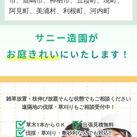
阿見町、美浦村、利根町、河内町
サニー造園が
お庭きれい
にいたします！
雑草放置・枝伸び放題そんな状態でもご相談ください
遠隔地の伐採・草刈りもご相談受付中！
草木1本からＯＫ
出張見積無料
伐採・草刈り・敷砂利なんでも対応!!