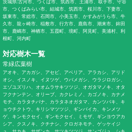
茨城県:古河市、つくば市、筑西市、土浦市、取手市、守谷
市、つくばみらい市、結城市、筑西市、桜川市、下妻市、
坂東市、常総市、石岡市、小美玉市、かすみがうら市、牛
久市、龍ヶ崎市、稲敷市、行方市、鹿島市、潮来市、鉾田
市、鹿嶋市、神栖市、五霞町、境町、阿見町、美浦村、利
根町、河内町
対応樹木一覧
常緑広葉樹
アオキ、アカガシ、アセビ、アベリア、アラカシ、アリド
オシ、イスノキ、イヌツゲ、ウバメガシ、ウラジロガシ、
エゾユズリハ、オオムラサキツツジ、オガタマノキ、オタ
フクナンテン、オリーブ、カクレミノ、カゴノキ、カナメ
モチ、カラタチバナ、カラタネオガタマ、カンツバキ、キ
ョウチクトウ、キリシマツツジ、ギンバイカ、キンメツ
ゲ、キンモクセイ、ギンモクセイ、ミモザ、ギンヨウアカ
シア、クスノキ、クチナシ、クロガネモチ、ゲッケイジ
ュ、サカキ、サザンカ、サツキツツジ、サンゴジュ、シキ