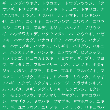
ギ、テンダイウヤク、トウカエデ、ドウダンツツジ、ドク
ウツギ、トサミズキ、トチノキ、トチュウ、トネリコ、ナ
ツツバキ、ナツメ、ナツハゼ、ナナカマド、ナンキンハ
ゼ、ニガキ、ニシキギ、ニセアカシア、ニワウメ、ニワウ
ルシ、ニワトコ、ヌルデ、ネジキ、ネムノキ、ノリウツ
ギ、ハウチワカエデ、ハクウンボク、ハコネウツギ、ハゼ
ノキ、ハナイカダ、ハナカイドウ、ハナズオウ、ハナノ
キ、ハナミズキ、ハマナス、ハリギリ、ハリグワ、ハルニ
レ、ハンカチノキ、ハンノキ、ヒメウツギ、ヒメシャラ、
ヒメリンゴ、ヒュウガミズキ、ビヨウヤナギ、ブナ、フヨ
ウ、プラタナス、ブルーベリー、ボケ、ホオノキ、ボダイ
ジュ、ボタン、ポプラ、ポポー、マユミ、マルバノキ、マ
ルメロ、マンサク、ミズキ、ミズナラ、ミツマタ、ミヤギ
ノハギ、ムクゲ、ムクノキ、ムクロジ、ムラサキシキブ、
ムレスズメ、メギ、メグスリノキ、モクゲンジ、モクレ
ン、モミジバフウ、ヤブデマリ、ヤマグワ、ヤマコウバ
シ、ヤマザクラ、ヤマハギ、ヤマブキ、ヤマボウシ、ユキ
ヤナギ、ユスラウメ、ユリノキ、ライラック、リキュウバ