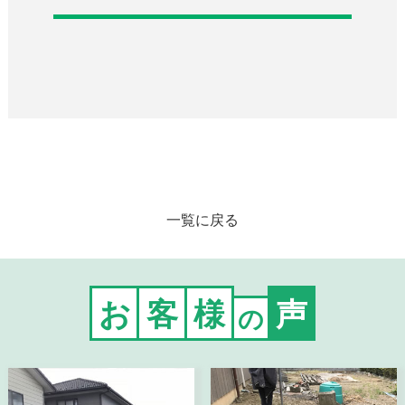
一覧に戻る
お
客
様
声
の