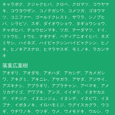
キャラボク、クジャクヒバ、クロベ、クロマツ、コウヤマ
キ、コウヨウザン、コノテガシワ、コメツガ、ゴヨウマ
ツ、コニファー、ゴールドクレスト、サワラ、シノブヒ
バ、シラビソ、スギ、ダイオウショウ、タギョウショウ、
チャボヒバ、チョウセンマキ、ツガ、テーダマツ、ドイ、
ツトウヒ、トウヒ、ナギナギ、ペディアニオイヒバ、ネズ
ミサシ、ハイネズ、ハイビャクシンハイビャクシン、ヒノ
キ、ヒノキアスナロ、ヒマラヤスギ、モミノキ、ラカンマ
キ
落葉広葉樹
アオギリ、アオダモ、アオハダ、アカシデ、アカメガシ
ワ、アキグミ、アキニレ、アサガラ、アサダ、アジサイ、
アズキナシ、アブラギリ、アブラチャン、アベマキ、アメ
リカデイゴ、アワブキ、アンズ、イイギリ、イタヤカエ
デ、イチジク、イヌエンジュ、イヌシデ、イヌビワ、イヌ
ブナ、イボタノキ、イロハモミジ、ウグイスカグラ、ウコ
ギ、ウチワノキ、ウツギ、ウメ、ウメモドキ、ウルシ、ウ