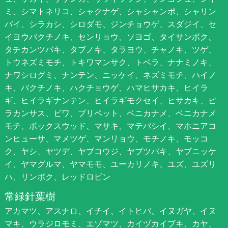
ミ、シマトネリコ、シャクナゲ、シャシャンポ、シャリン
バイ、シラカシ、シロダモ、ジンチョウゲ、スダジイ、セ
イヨウバクチノキ、センリョウ、ソヨゴ、タイサンボク、
タチカンツバキ、タブノキ、タラヨウ、チャノキ、ツゲ、
トウネズミモチ、トキワマンサク、トベラ、ナナミノキ、
ナワシログミ、ナンテン、ニッケイ、ネズミモチ、ハイノ
キ、バクチノキ、ハクチョウゲ、ハマヒサカキ、ヒイラ
ギ、ヒイラギナンテン、ヒイラギモクセイ、ヒサカキ、ピ
ラカンサス、ビワ、プリペット、ベニカナメ、ベニカナメ
モチ、ボックスウッド、マサキ、マテバシイ、マホニアコ
ンヒューサ、マメツゲ、マンリョウ、モチノキ、モッコ
ク、ヤシ、ヤツデ、ヤブコウジ、ヤブツバキ、ヤブニッケ
イ、ヤマグルマ、ヤマモモ、ユーカリノキ、ユズ、ユズリ
ハ、リンボク、レッドロビン
常緑針葉樹
アカマツ、アスナロ、イチイ、イトヒバ、イヌガヤ、イヌ
マキ、ウラジロモミ、エゾマツ、カイヅカイブキ、カヤ、