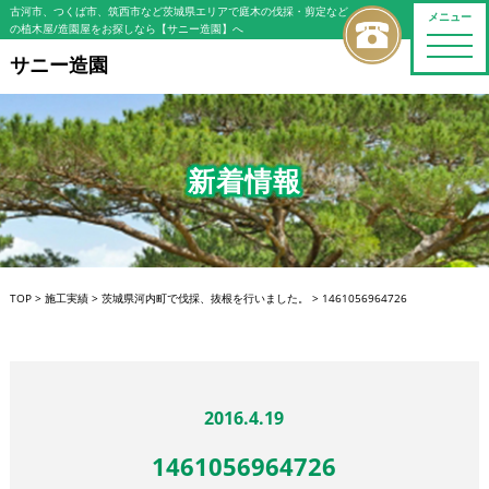
古河市、つくば市、筑西市など茨城県エリアで庭木の伐採・剪定など
メニュー
の植木屋/造園屋をお探しなら【サニー造園】へ
toggle
naviga
サニー造園
新着情報
TOP
>
施工実績
>
茨城県河内町で伐採、抜根を行いました。
>
1461056964726
2016.4.19
1461056964726