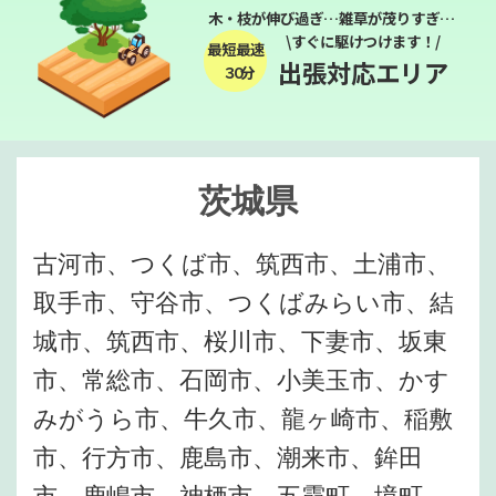
木・枝が伸び過ぎ…雑草が茂りすぎ…
\すぐに駆けつけます！/
最短最速
出張対応エリア
３０分
茨城県
古河市、つくば市、筑西市、土浦市、
取手市、守谷市、つくばみらい市、結
城市、筑西市、桜川市、下妻市、坂東
市、常総市、石岡市、小美玉市、かす
みがうら市、牛久市、龍ヶ崎市、稲敷
市、行方市、鹿島市、潮来市、鉾田
市、鹿嶋市、神栖市、五霞町、境町、