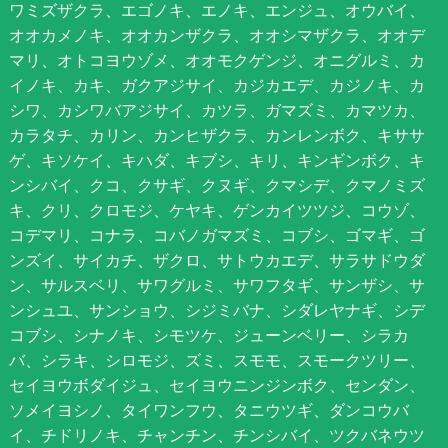
ワミズザクラ、エゴノキ、エノキ、エンジュ、オウバイ、
オオカメノキ、オオカンザクラ、オオシマザクラ、オオデ
マリ、オトコヨウゾメ、オオモクゲンジ、オニグルミ、カ
イノキ、カキ、ガクアジサイ、カジカエデ、カジノキ、カ
シワ、カシワバアジサイ、カツラ、ガマズミ、カマツカ、
カラタチ、カリン、カンヒザクラ、カンレンボク、キササ
ゲ、キソケイ、キハダ、キブシ、キリ、キンギンボク、キ
ンシバイ、クコ、クサギ、クヌギ、クマシデ、クマノミズ
キ、クリ、クロモジ、ケヤキ、ゲンカイツツジ、コウゾ、
コデマリ、コナラ、コバノガマズミ、コブシ、ゴマギ、ゴ
ンズイ、サイカチ、ザクロ、サトウカエデ、サラサドウダ
ン、サルスベリ、サワグルミ、サワフタギ、サンザシ、サ
ンシュユ、サンショウ、シジミバナ、シダレヤナギ、シデ
コブシ、シナノキ、シモツケ、ジューンベリー、シラカ
バ、シラキ、シロモジ、ズミ、スモモ、スモークツリー、
セイヨウボダイジュ、セイヨウニンジンボク、センダン、
ソメイヨシノ、タイワンフウ、タニウツギ、ダンコウバ
イ、チドリノキ、チャンチン、チンシバイ、ツクバネウツ