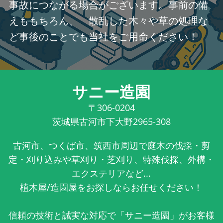
事故につながる場合がございます。事前の備
えももちろん、 散乱した木々や草の処理な
ど事後のことでも当社をご用命ください！
サニー造園
〒306-0204
茨城県古河市下大野2965-308
古河市、つくば市、筑西市周辺で庭木の伐採・剪
定・刈り込みや草刈り・芝刈り、特殊伐採、外構・
エクステリアなど...
植木屋/造園屋をお探しならお任せください！
信頼の技術と誠実な対応で「サニー造園」がお客様