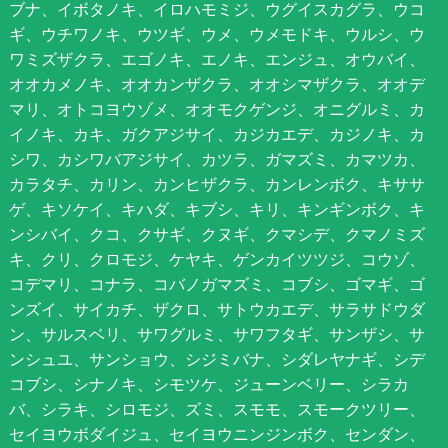
ブナ、イボタノキ、イロハモミジ、ウグイスカグラ、ウコ
ギ、ウチワノキ、ウツギ、ウメ、ウメモドキ、ウルシ、ウ
ワミズザクラ、エゴノキ、エノキ、エンジュ、オウバイ、
オオカメノキ、オオカンザクラ、オオシマザクラ、オオデ
マリ、オトコヨウゾメ、オオモクゲンジ、オニグルミ、カ
イノキ、カキ、ガクアジサイ、カジカエデ、カジノキ、カ
シワ、カシワバアジサイ、カツラ、ガマズミ、カマツカ、
カラタチ、カリン、カンヒザクラ、カンレンボク、キササ
ゲ、キソケイ、キハダ、キブシ、キリ、キンギンボク、キ
ンシバイ、クコ、クサギ、クヌギ、クマシデ、クマノミズ
キ、クリ、クロモジ、ケヤキ、ゲンカイツツジ、コウゾ、
コデマリ、コナラ、コバノガマズミ、コブシ、ゴマギ、ゴ
ンズイ、サイカチ、ザクロ、サトウカエデ、サラサドウダ
ン、サルスベリ、サワグルミ、サワフタギ、サンザシ、サ
ンシュユ、サンショウ、シジミバナ、シダレヤナギ、シデ
コブシ、シナノキ、シモツケ、ジューンベリー、シラカ
バ、シラキ、シロモジ、ズミ、スモモ、スモークツリー、
セイヨウボダイジュ、セイヨウニンジンボク、センダン、