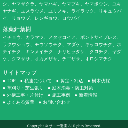
シ、ヤマザクラ、ヤマハギ、ヤマブキ、ヤマボウシ、ユキ
ヤナギ、ユスラウメ、ユリノキ、ライラック、リキュウバ
イ、リョウブ、レンギョウ、ロウバイ
落葉針葉樹
イチョウ、カラマツ、メタセコイア、ポンドサイプレス、
ラクウショウ、モウソウチク、マダケ、キッコウチク、ホ
テイチク、キンメイチク、ナリヒラダケ、クロチク、ヤダ
ケ、クマザサ、オカメザサ、チゴザサ、オロシマチク
サイトマップ
TOP
私達について
剪定・刈込
樹木伐採
草刈り・芝生張り
庭木消毒・防虫対策
外構工事・片付け
施工事例
新着情報
よくある質問
お問い合わせ
Copyright ©
サニー造園
All Rights Reserved.