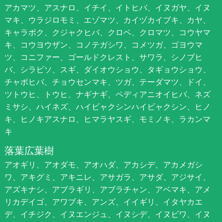
アカマツ、アスナロ、イチイ、イトヒバ、イヌガヤ、イヌ
マキ、ウラジロモミ、エゾマツ、カイヅカイブキ、カヤ、
キャラボク、クジャクヒバ、クロベ、クロマツ、コウヤマ
キ、コウヨウザン、コノテガシワ、コメツガ、ゴヨウマ
ツ、コニファー、ゴールドクレスト、サワラ、シノブヒ
バ、シラビソ、スギ、ダイオウショウ、タギョウショウ、
チャボヒバ、チョウセンマキ、ツガ、テーダマツ、ドイ、
ツトウヒ、トウヒ、ナギナギ、ペディアニオイヒバ、ネズ
ミサシ、ハイネズ、ハイビャクシンハイビャクシン、ヒノ
キ、ヒノキアスナロ、ヒマラヤスギ、モミノキ、ラカンマ
キ
落葉広葉樹
アオギリ、アオダモ、アオハダ、アカシデ、アカメガシ
ワ、アキグミ、アキニレ、アサガラ、アサダ、アジサイ、
アズキナシ、アブラギリ、アブラチャン、アベマキ、アメ
リカデイゴ、アワブキ、アンズ、イイギリ、イタヤカエ
デ、イチジク、イヌエンジュ、イヌシデ、イヌビワ、イヌ