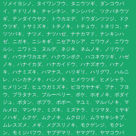
ソメイヨシノ、タイワンフウ、タニウツギ、ダンコウバ
イ、チドリノキ、チャンチン、チンシバイ、ツクバネウツ
ギ、テンダイウヤク、トウカエデ、ドウダンツツジ、ドク
ウツギ、トサミズキ、トチノキ、トチュウ、トネリコ、ナ
ツツバキ、ナツメ、ナツハゼ、ナナカマド、ナンキンハ
ゼ、ニガキ、ニシキギ、ニセアカシア、ニワウメ、ニワウ
ルシ、ニワトコ、ヌルデ、ネジキ、ネムノキ、ノリウツ
ギ、ハウチワカエデ、ハクウンボク、ハコネウツギ、ハゼ
ノキ、ハナイカダ、ハナカイドウ、ハナズオウ、ハナノ
キ、ハナミズキ、ハマナス、ハリギリ、ハリグワ、ハルニ
レ、ハンカチノキ、ハンノキ、ヒメウツギ、ヒメシャラ、
ヒメリンゴ、ヒュウガミズキ、ビヨウヤナギ、ブナ、フヨ
ウ、プラタナス、ブルーベリー、ボケ、ホオノキ、ボダイ
ジュ、ボタン、ポプラ、ポポー、マユミ、マルバノキ、マ
ルメロ、マンサク、ミズキ、ミズナラ、ミツマタ、ミヤギ
ノハギ、ムクゲ、ムクノキ、ムクロジ、ムラサキシキブ、
ムレスズメ、メギ、メグスリノキ、モクゲンジ、モクレ
ン、モミジバフウ、ヤブデマリ、ヤマグワ、ヤマコウバ