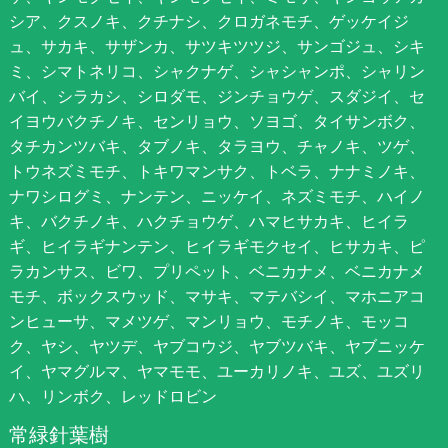
シア、クスノキ、クチナシ、クロガネモチ、ゲッケイジ
ュ、サカキ、サザンカ、サツキツツジ、サンゴジュ、シキ
ミ、シマトネリコ、シャクナゲ、シャシャンポ、シャリン
バイ、シラカシ、シロダモ、ジンチョウゲ、スダジイ、セ
イヨウバクチノキ、センリョウ、ソヨゴ、タイサンボク、
タチカンツバキ、タブノキ、タラヨウ、チャノキ、ツゲ、
トウネズミモチ、トキワマンサク、トベラ、ナナミノキ、
ナワシログミ、ナンテン、ニッケイ、ネズミモチ、ハイノ
キ、バクチノキ、ハクチョウゲ、ハマヒサカキ、ヒイラ
ギ、ヒイラギナンテン、ヒイラギモクセイ、ヒサカキ、ピ
ラカンサス、ビワ、プリペット、ベニカナメ、ベニカナメ
モチ、ボックスウッド、マサキ、マテバシイ、マホニアコ
ンヒューサ、マメツゲ、マンリョウ、モチノキ、モッコ
ク、ヤシ、ヤツデ、ヤブコウジ、ヤブツバキ、ヤブニッケ
イ、ヤマグルマ、ヤマモモ、ユーカリノキ、ユズ、ユズリ
ハ、リンボク、レッドロビン
常緑針葉樹