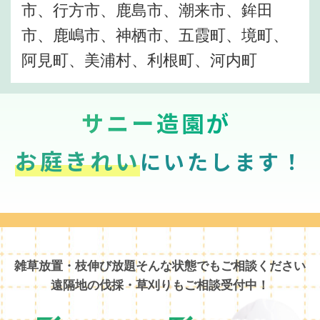
市、行方市、鹿島市、潮来市、鉾田
市、鹿嶋市、神栖市、五霞町、境町、
阿見町、美浦村、利根町、河内町
サニー造園が
お庭きれい
にいたします！
雑草放置・枝伸び放題そんな状態でもご相談ください
遠隔地の伐採・草刈りもご相談受付中！