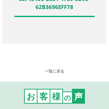
62B3696EFF78
一覧に戻る
お
客
様
声
の