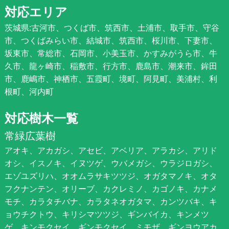
対応エリア
茨城県:古河市、つくば市、筑西市、土浦市、取手市、守谷
市、つくばみらい市、結城市、筑西市、桜川市、下妻市、
坂東市、常総市、石岡市、小美玉市、かすみがうら市、牛
久市、龍ヶ崎市、稲敷市、行方市、鹿島市、潮来市、鉾田
市、鹿嶋市、神栖市、五霞町、境町、阿見町、美浦村、利
根町、河内町
対応樹木一覧
常緑広葉樹
アオキ、アカガシ、アセビ、アベリア、アラカシ、アリド
オシ、イスノキ、イヌツゲ、ウバメガシ、ウラジロガシ、
エゾユズリハ、オオムラサキツツジ、オガタマノキ、オタ
フクナンテン、オリーブ、カクレミノ、カゴノキ、カナメ
モチ、カラタチバナ、カラタネオガタマ、カンツバキ、キ
ョウチクトウ、キリシマツツジ、ギンバイカ、キンメツ
ゲ、キンモクセイ、ギンモクセイ、ミモザ、ギンヨウアカ