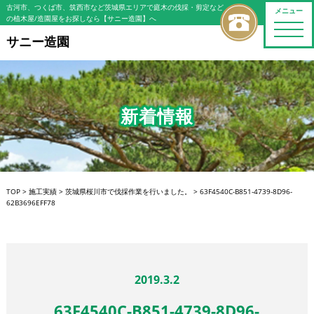
古河市、つくば市、筑西市など茨城県エリアで庭木の伐採・剪定など
メニュー
の植木屋/造園屋をお探しなら【サニー造園】へ
toggle
naviga
サニー造園
新着情報
TOP
>
施工実績
>
茨城県桜川市で伐採作業を行いました。
>
63F4540C-B851-4739-8D96-
62B3696EFF78
2019.3.2
63F4540C-B851-4739-8D96-