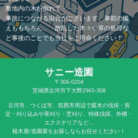
敷地内の木が倒れて・・・
事故につながる場合がございます。事前の備
えももちろん、 散乱した木々や草の処理な
ど事後のことでも当社をご用命ください！
サニー造園
〒306-0204
茨城県古河市下大野2965-308
古河市、つくば市、筑西市周辺で庭木の伐採・剪
定・刈り込みや草刈り・芝刈り、特殊伐採、外構・
エクステリアなど...
植木屋/造園屋をお探しならお任せください！