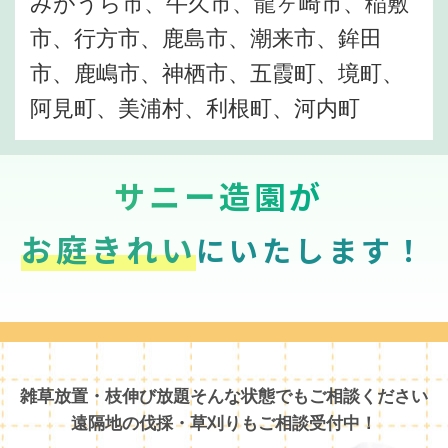
みがうら市、牛久市、龍ヶ崎市、稲敷
市、行方市、鹿島市、潮来市、鉾田
市、鹿嶋市、神栖市、五霞町、境町、
阿見町、美浦村、利根町、河内町
サニー造園が
お庭きれい
にいたします！
雑草放置・枝伸び放題そんな状態でもご相談ください
遠隔地の伐採・草刈りもご相談受付中！