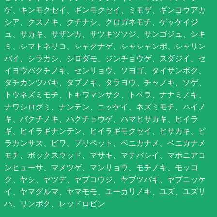
ゲ、キンモクセイ、ギンモクセイ、ミモザ、ギンヨウアカ
シア、クスノキ、クチナシ、クロガネモチ、ゲッケイジ
ュ、サカキ、サザンカ、サツキツツジ、サンゴジュ、シキ
ミ、シマトネリコ、シャクナゲ、シャシャンポ、シャリン
バイ、シラカシ、シロダモ、ジンチョウゲ、スダジイ、セ
イヨウバクチノキ、センリョウ、ソヨゴ、タイサンボク、
タチカンツバキ、タブノキ、タラヨウ、チャノキ、ツゲ、
トウネズミモチ、トキワマンサク、トベラ、ナナミノキ、
ナワシログミ、ナンテン、ニッケイ、ネズミモチ、ハイノ
キ、バクチノキ、ハクチョウゲ、ハマヒサカキ、ヒイラ
ギ、ヒイラギナンテン、ヒイラギモクセイ、ヒサカキ、ピ
ラカンサス、ビワ、プリペット、ベニカナメ、ベニカナメ
モチ、ボックスウッド、マサキ、マテバシイ、マホニアコ
ンヒューサ、マメツゲ、マンリョウ、モチノキ、モッコ
ク、ヤシ、ヤツデ、ヤブコウジ、ヤブツバキ、ヤブニッケ
イ、ヤマグルマ、ヤマモモ、ユーカリノキ、ユズ、ユズリ
ハ、リンボク、レッドロビン