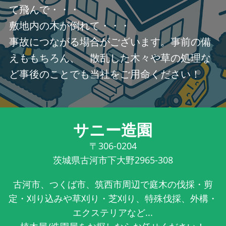
て飛んで・・・
敷地内の木が倒れて・・・
事故につながる場合がございます。事前の備
えももちろん、 散乱した木々や草の処理な
ど事後のことでも当社をご用命ください！
サニー造園
〒306-0204
茨城県古河市下大野2965-308
古河市、つくば市、筑西市周辺で庭木の伐採・剪
定・刈り込みや草刈り・芝刈り、特殊伐採、外構・
エクステリアなど...