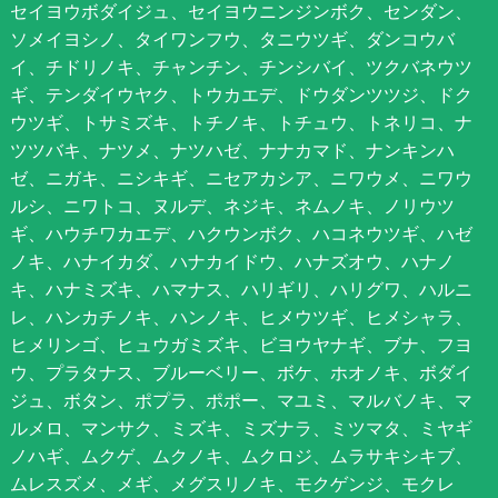
セイヨウボダイジュ、セイヨウニンジンボク、センダン、
ソメイヨシノ、タイワンフウ、タニウツギ、ダンコウバ
イ、チドリノキ、チャンチン、チンシバイ、ツクバネウツ
ギ、テンダイウヤク、トウカエデ、ドウダンツツジ、ドク
ウツギ、トサミズキ、トチノキ、トチュウ、トネリコ、ナ
ツツバキ、ナツメ、ナツハゼ、ナナカマド、ナンキンハ
ゼ、ニガキ、ニシキギ、ニセアカシア、ニワウメ、ニワウ
ルシ、ニワトコ、ヌルデ、ネジキ、ネムノキ、ノリウツ
ギ、ハウチワカエデ、ハクウンボク、ハコネウツギ、ハゼ
ノキ、ハナイカダ、ハナカイドウ、ハナズオウ、ハナノ
キ、ハナミズキ、ハマナス、ハリギリ、ハリグワ、ハルニ
レ、ハンカチノキ、ハンノキ、ヒメウツギ、ヒメシャラ、
ヒメリンゴ、ヒュウガミズキ、ビヨウヤナギ、ブナ、フヨ
ウ、プラタナス、ブルーベリー、ボケ、ホオノキ、ボダイ
ジュ、ボタン、ポプラ、ポポー、マユミ、マルバノキ、マ
ルメロ、マンサク、ミズキ、ミズナラ、ミツマタ、ミヤギ
ノハギ、ムクゲ、ムクノキ、ムクロジ、ムラサキシキブ、
ムレスズメ、メギ、メグスリノキ、モクゲンジ、モクレ