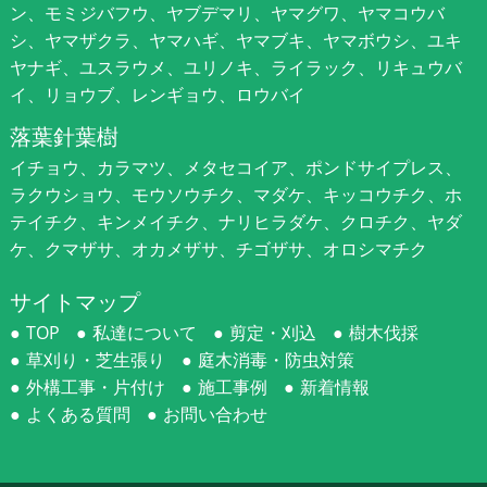
ン、モミジバフウ、ヤブデマリ、ヤマグワ、ヤマコウバ
シ、ヤマザクラ、ヤマハギ、ヤマブキ、ヤマボウシ、ユキ
ヤナギ、ユスラウメ、ユリノキ、ライラック、リキュウバ
イ、リョウブ、レンギョウ、ロウバイ
落葉針葉樹
イチョウ、カラマツ、メタセコイア、ポンドサイプレス、
ラクウショウ、モウソウチク、マダケ、キッコウチク、ホ
テイチク、キンメイチク、ナリヒラダケ、クロチク、ヤダ
ケ、クマザサ、オカメザサ、チゴザサ、オロシマチク
サイトマップ
TOP
私達について
剪定・刈込
樹木伐採
草刈り・芝生張り
庭木消毒・防虫対策
外構工事・片付け
施工事例
新着情報
よくある質問
お問い合わせ