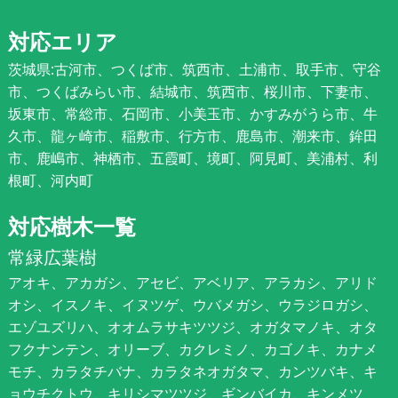
対応エリア
茨城県:古河市、つくば市、筑西市、土浦市、取手市、守谷
市、つくばみらい市、結城市、筑西市、桜川市、下妻市、
坂東市、常総市、石岡市、小美玉市、かすみがうら市、牛
久市、龍ヶ崎市、稲敷市、行方市、鹿島市、潮来市、鉾田
市、鹿嶋市、神栖市、五霞町、境町、阿見町、美浦村、利
根町、河内町
対応樹木一覧
常緑広葉樹
アオキ、アカガシ、アセビ、アベリア、アラカシ、アリド
オシ、イスノキ、イヌツゲ、ウバメガシ、ウラジロガシ、
エゾユズリハ、オオムラサキツツジ、オガタマノキ、オタ
フクナンテン、オリーブ、カクレミノ、カゴノキ、カナメ
モチ、カラタチバナ、カラタネオガタマ、カンツバキ、キ
ョウチクトウ、キリシマツツジ、ギンバイカ、キンメツ