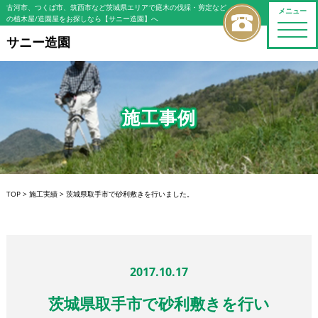
古河市、つくば市、筑西市など茨城県エリアで庭木の伐採・剪定など
メニュー
の植木屋/造園屋をお探しなら【サニー造園】へ
toggle
naviga
サニー造園
施工事例
TOP
>
施工実績
>
茨城県取手市で砂利敷きを行いました。
2017.10.17
茨城県取手市で砂利敷きを行い