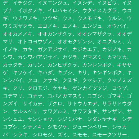
デ、イチジク、イヌエンジュ、イヌシデ、イヌビワ、イヌ
ブナ、イボタノキ、イロハモミジ、ウグイスカグラ、ウコ
ギ、ウチワノキ、ウツギ、ウメ、ウメモドキ、ウルシ、ウ
ワミズザクラ、エゴノキ、エノキ、エンジュ、オウバイ、
オオカメノキ、オオカンザクラ、オオシマザクラ、オオデ
マリ、オトコヨウゾメ、オオモクゲンジ、オニグルミ、カ
イノキ、カキ、ガクアジサイ、カジカエデ、カジノキ、カ
シワ、カシワバアジサイ、カツラ、ガマズミ、カマツカ、
カラタチ、カリン、カンヒザクラ、カンレンボク、キササ
ゲ、キソケイ、キハダ、キブシ、キリ、キンギンボク、キ
ンシバイ、クコ、クサギ、クヌギ、クマシデ、クマノミズ
キ、クリ、クロモジ、ケヤキ、ゲンカイツツジ、コウゾ、
コデマリ、コナラ、コバノガマズミ、コブシ、ゴマギ、ゴ
ンズイ、サイカチ、ザクロ、サトウカエデ、サラサドウダ
ン、サルスベリ、サワグルミ、サワフタギ、サンザシ、サ
ンシュユ、サンショウ、シジミバナ、シダレヤナギ、シデ
コブシ、シナノキ、シモツケ、ジューンベリー、シラカ
バ、シラキ、シロモジ、ズミ、スモモ、スモークツリー、