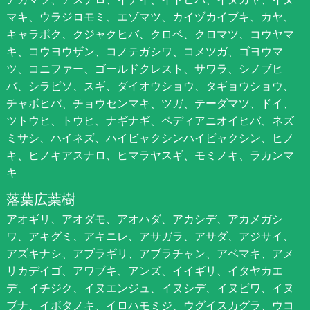
マキ、ウラジロモミ、エゾマツ、カイヅカイブキ、カヤ、
キャラボク、クジャクヒバ、クロベ、クロマツ、コウヤマ
キ、コウヨウザン、コノテガシワ、コメツガ、ゴヨウマ
ツ、コニファー、ゴールドクレスト、サワラ、シノブヒ
バ、シラビソ、スギ、ダイオウショウ、タギョウショウ、
チャボヒバ、チョウセンマキ、ツガ、テーダマツ、ドイ、
ツトウヒ、トウヒ、ナギナギ、ペディアニオイヒバ、ネズ
ミサシ、ハイネズ、ハイビャクシンハイビャクシン、ヒノ
キ、ヒノキアスナロ、ヒマラヤスギ、モミノキ、ラカンマ
キ
落葉広葉樹
アオギリ、アオダモ、アオハダ、アカシデ、アカメガシ
ワ、アキグミ、アキニレ、アサガラ、アサダ、アジサイ、
アズキナシ、アブラギリ、アブラチャン、アベマキ、アメ
リカデイゴ、アワブキ、アンズ、イイギリ、イタヤカエ
デ、イチジク、イヌエンジュ、イヌシデ、イヌビワ、イヌ
ブナ、イボタノキ、イロハモミジ、ウグイスカグラ、ウコ