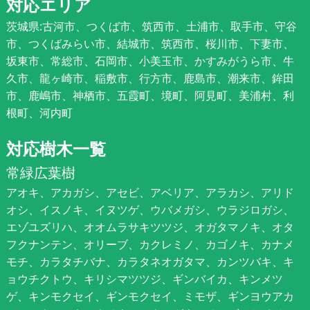
対応エリア
茨城県:古河市、つくば市、筑西市、土浦市、取手市、守谷
市、つくばみらい市、結城市、筑西市、桜川市、下妻市、
坂東市、常総市、石岡市、小美玉市、かすみがうら市、牛
久市、龍ヶ崎市、稲敷市、行方市、鹿島市、潮来市、鉾田
市、鹿嶋市、神栖市、五霞町、境町、阿見町、美浦村、利
根町、河内町
対応樹木一覧
常緑広葉樹
アオキ、アカガシ、アセビ、アベリア、アラカシ、アリド
オシ、イスノキ、イヌツゲ、ウバメガシ、ウラジロガシ、
エゾユズリハ、オオムラサキツツジ、オガタマノキ、オタ
フクナンテン、オリーブ、カクレミノ、カゴノキ、カナメ
モチ、カラタチバナ、カラタネオガタマ、カンツバキ、キ
ョウチクトウ、キリシマツツジ、ギンバイカ、キンメツ
ゲ、キンモクセイ、ギンモクセイ、ミモザ、ギンヨウアカ