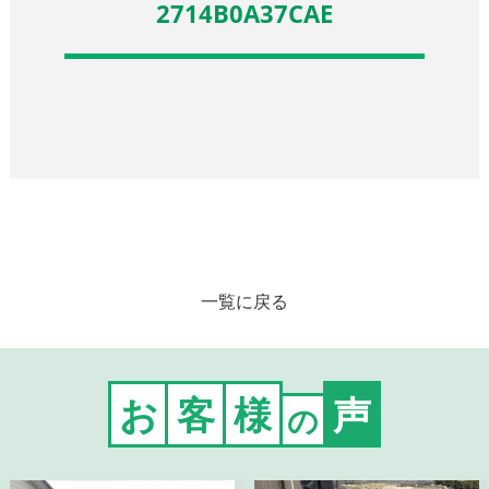
2714B0A37CAE
一覧に戻る
お
客
様
声
の