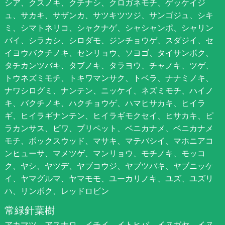
シア、クスノキ、クチナシ、クロガネモチ、ゲッケイジ
ュ、サカキ、サザンカ、サツキツツジ、サンゴジュ、シキ
ミ、シマトネリコ、シャクナゲ、シャシャンポ、シャリン
バイ、シラカシ、シロダモ、ジンチョウゲ、スダジイ、セ
イヨウバクチノキ、センリョウ、ソヨゴ、タイサンボク、
タチカンツバキ、タブノキ、タラヨウ、チャノキ、ツゲ、
トウネズミモチ、トキワマンサク、トベラ、ナナミノキ、
ナワシログミ、ナンテン、ニッケイ、ネズミモチ、ハイノ
キ、バクチノキ、ハクチョウゲ、ハマヒサカキ、ヒイラ
ギ、ヒイラギナンテン、ヒイラギモクセイ、ヒサカキ、ピ
ラカンサス、ビワ、プリペット、ベニカナメ、ベニカナメ
モチ、ボックスウッド、マサキ、マテバシイ、マホニアコ
ンヒューサ、マメツゲ、マンリョウ、モチノキ、モッコ
ク、ヤシ、ヤツデ、ヤブコウジ、ヤブツバキ、ヤブニッケ
イ、ヤマグルマ、ヤマモモ、ユーカリノキ、ユズ、ユズリ
ハ、リンボク、レッドロビン
常緑針葉樹
アカマツ、アスナロ、イチイ、イトヒバ、イヌガヤ、イヌ