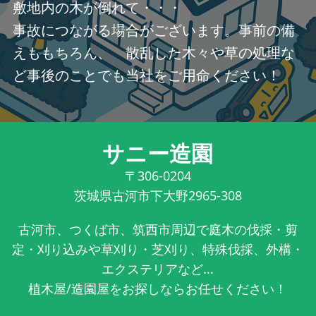
敷地内の木が倒れて・・・
事故につながる場合がございます。事前の備
えももちろん、 散乱した木々や草の処理な
ど事後のことでも当社をご用命ください！
サニー造園
〒306-0204
茨城県古河市下大野2965-308
古河市、つくば市、筑西市周辺で庭木の伐採・剪
定・刈り込みや草刈り・芝刈り、特殊伐採、外構・
エクステリアなど...
植木屋/造園屋をお探しならお任せください！