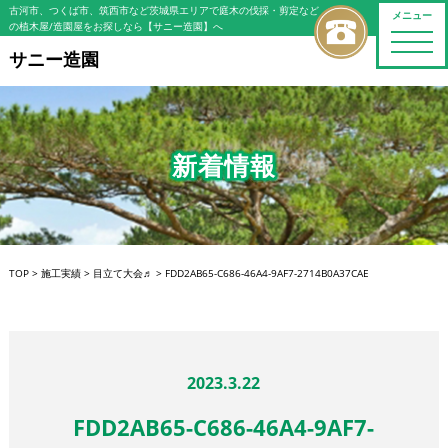
古河市、つくば市、筑西市など茨城県エリアで庭木の伐採・剪定など
メニュー
の植木屋/造園屋をお探しなら【サニー造園】へ
toggle
naviga
サニー造園
新着情報
TOP
>
施工実績
>
目立て大会♬
>
FDD2AB65-C686-46A4-9AF7-2714B0A37CAE
2023.3.22
FDD2AB65-C686-46A4-9AF7-