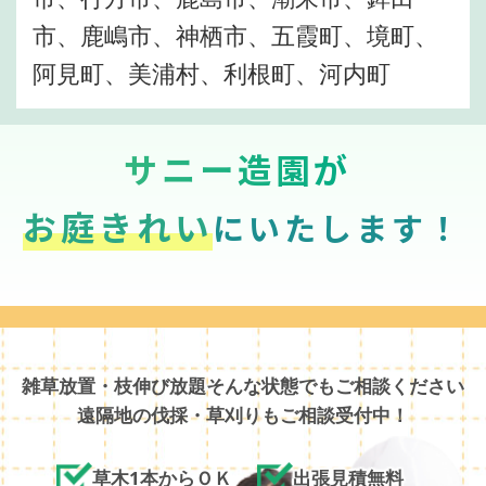
市、鹿嶋市、神栖市、五霞町、境町、
阿見町、美浦村、利根町、河内町
サニー造園が
お庭きれい
にいたします！
雑草放置・枝伸び放題そんな状態でもご相談ください
遠隔地の伐採・草刈りもご相談受付中！
草木1本からＯＫ
出張見積無料