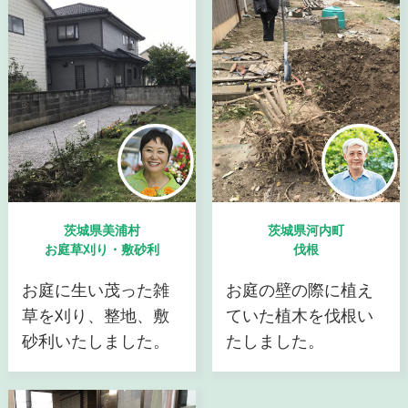
茨城県美浦村
茨城県河内町
お庭草刈り・敷砂利
伐根
お庭に生い茂った雑
お庭の壁の際に植え
草を刈り、整地、敷
ていた植木を伐根い
砂利いたしました。
たしました。