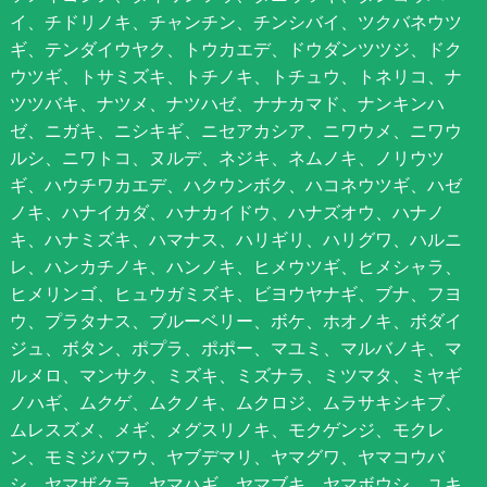
イ、チドリノキ、チャンチン、チンシバイ、ツクバネウツ
ギ、テンダイウヤク、トウカエデ、ドウダンツツジ、ドク
ウツギ、トサミズキ、トチノキ、トチュウ、トネリコ、ナ
ツツバキ、ナツメ、ナツハゼ、ナナカマド、ナンキンハ
ゼ、ニガキ、ニシキギ、ニセアカシア、ニワウメ、ニワウ
ルシ、ニワトコ、ヌルデ、ネジキ、ネムノキ、ノリウツ
ギ、ハウチワカエデ、ハクウンボク、ハコネウツギ、ハゼ
ノキ、ハナイカダ、ハナカイドウ、ハナズオウ、ハナノ
キ、ハナミズキ、ハマナス、ハリギリ、ハリグワ、ハルニ
レ、ハンカチノキ、ハンノキ、ヒメウツギ、ヒメシャラ、
ヒメリンゴ、ヒュウガミズキ、ビヨウヤナギ、ブナ、フヨ
ウ、プラタナス、ブルーベリー、ボケ、ホオノキ、ボダイ
ジュ、ボタン、ポプラ、ポポー、マユミ、マルバノキ、マ
ルメロ、マンサク、ミズキ、ミズナラ、ミツマタ、ミヤギ
ノハギ、ムクゲ、ムクノキ、ムクロジ、ムラサキシキブ、
ムレスズメ、メギ、メグスリノキ、モクゲンジ、モクレ
ン、モミジバフウ、ヤブデマリ、ヤマグワ、ヤマコウバ
シ、ヤマザクラ、ヤマハギ、ヤマブキ、ヤマボウシ、ユキ