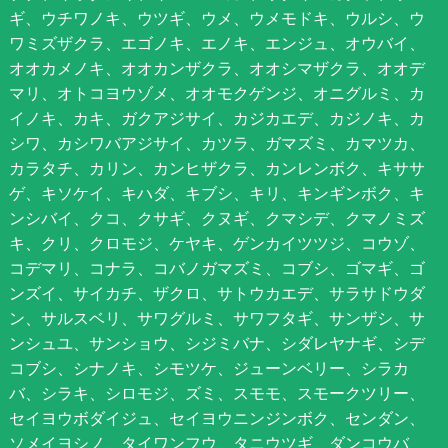
ギ、ウチワノキ、ウツギ、ウメ、ウメモドキ、ウルシ、ウ
ワミズザクラ、エゴノキ、エノキ、エンジュ、オウバイ、
オオカメノキ、オオカンザクラ、オオシマザクラ、オオデ
マリ、オトコヨウゾメ、オオモクゲンジ、オニグルミ、カ
イノキ、カキ、ガクアジサイ、カジカエデ、カジノキ、カ
シワ、カシワバアジサイ、カツラ、ガマズミ、カマツカ、
カラタチ、カリン、カンヒザクラ、カンレンボク、キササ
ゲ、キソケイ、キハダ、キブシ、キリ、キンギンボク、キ
ンシバイ、クコ、クサギ、クヌギ、クマシデ、クマノミズ
キ、クリ、クロモジ、ケヤキ、ゲンカイツツジ、コウゾ、
コデマリ、コナラ、コバノガマズミ、コブシ、ゴマギ、ゴ
ンズイ、サイカチ、ザクロ、サトウカエデ、サラサドウダ
ン、サルスベリ、サワグルミ、サワフタギ、サンザシ、サ
ンシュユ、サンショウ、シジミバナ、シダレヤナギ、シデ
コブシ、シナノキ、シモツケ、ジューンベリー、シラカ
バ、シラキ、シロモジ、ズミ、スモモ、スモークツリー、
セイヨウボダイジュ、セイヨウニンジンボク、センダン、
ソメイヨシノ、タイワンフウ、タニウツギ、ダンコウバ